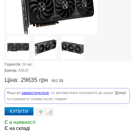
Гарантія:
36 міс.
Бренд:
ASUS
Ціна:
29635 грн
661.5$
Якщо ви
зареєструєтеся
, то автоматично потрапите до групи "
Ділер
"
та отримаєте знижку на всі товари!
КУПИТИ
Є в наявності
Є на складі