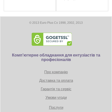
3x DisplayPort
Максимальное цифровое разрешение: 7680 x 4320
© 2013 Euro Plus Co 1998, 2002, 2013
Размеры
Длина видеокарты 304 мм
Требование к блоку питания:
Коннекторы: 1 x 8-pin
Комп'ютерне обладнання для ентузіастів та
професіоналів
TDP: 180W
Про компанію
Минимум 550 Вт
Доставка та оплата
Гарантія та сервіс
Умови угоди
Послуги