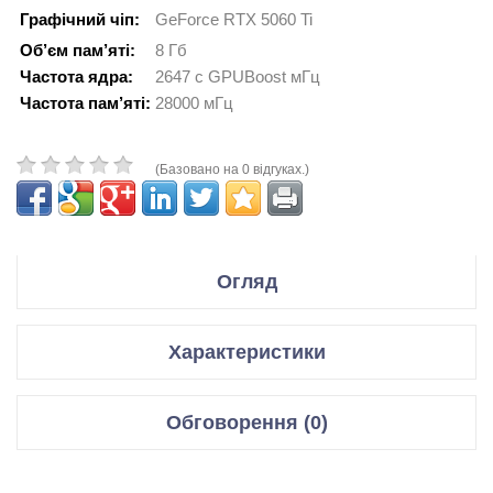
Графічний чіп:
GeForce RTX 5060 Ti
Об’єм пам’яті:
8 Гб
Частота ядра:
2647 с GPUBoost мГц
Частота пам’яті:
28000 мГц
(Базовано на 0 відгуках.)
Огляд
Производитель ASUS
Характеристики
Модель PRIME GeForce RTX 5060 Ti 8GB GDDR7 OC
Edition
Відеокарти
Обговорення (0)
Графічний чіп
GeForce RTX 5060 Ti
Код производителя PRIME-RTX5060TI-O8G
Відгуки для даного товару відсутні
Мікроархітектура
Blackwell GB206-300