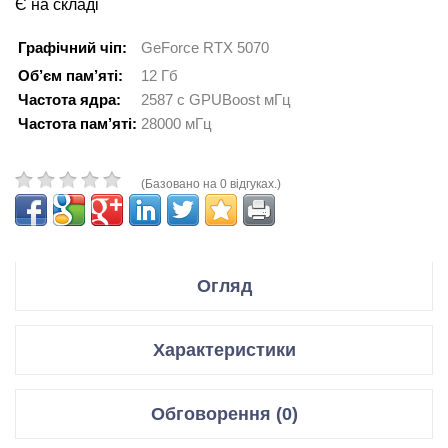
Є на складі
Графічний чіп:
GeForce RTX 5070
Об’єм пам’яті:
12 Гб
Частота ядра:
2587 с GPUBoost мГц
Частота пам’яті:
28000 мГц
(Базовано на 0 відгуках.)
Огляд
Производитель ASUS
Характеристики
Модель PRIME GeForce RTX 5070 12GB GDDR7 OC
White Edition
Відеокарти
Обговорення (0)
Графічний чіп
GeForce RTX 5070
Код производителя PRIME-RTX5070-O12G-WHITE