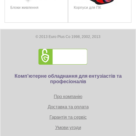
1х HDMI
Блоки живлення
Корпуси для ПК
3x DisplayPort
Максимальное цифровое разрешение: 7680 x 4320
© 2013 Euro Plus Co 1998, 2002, 2013
Размеры
Длина видеокарты 304 мм
Требование к блоку питания:
Коннекторы: 1 x 16-pin
Комп'ютерне обладнання для ентузіастів та
професіоналів
TDP: 250W
Про компанію
Минимум 650 Вт
Доставка та оплата
Гарантія та сервіс
Умови угоди