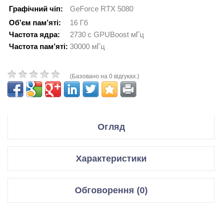
Графічний чіп:
GeForce RTX 5080
Об’єм пам’яті:
16 Гб
Частота ядра:
2730 с GPUBoost мГц
Частота пам’яті:
30000 мГц
(Базовано на 0 відгуках.)
Огляд
Производитель ASUS
Характеристики
Модель ProArt GeForce RTX 5080 16GB GDDR7 OC Edition
Відеокарти
Обговорення (0)
Код производителя PROART-RTX5080-O16G
Графічний чіп
GeForce RTX 5080
Відгуки для даного товару відсутні
Спецификация:
Мікроархітектура
Blackwell GB203-400