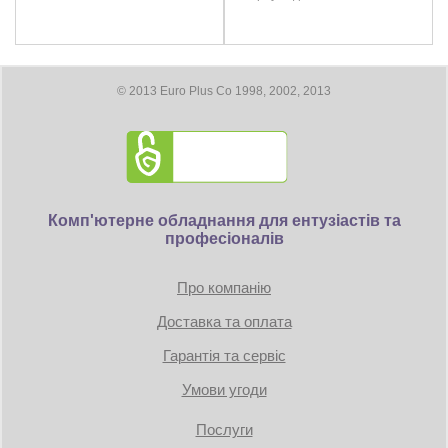
3x DisplayPort
Максимальное цифровое разрешение: 7680 x 4320
Размеры
© 2013 Euro Plus Co 1998, 2002, 2013
Длина видеокарты 304 мм
Требование к блоку питания:
Коннекторы: 1 x 16-pin
Комп'ютерне обладнання для ентузіастів та
професіоналів
TDP: 360W
Минимум 850 Вт
Про компанію
Доставка та оплата
Гарантія та сервіс
Умови угоди
Послуги