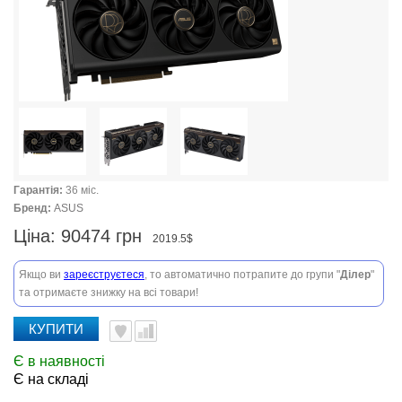
Гарантія:
36 міс.
Бренд:
ASUS
Ціна:
90474 грн
2019.5$
Якщо ви
зареєструєтеся
, то автоматично потрапите до групи "
Ділер
"
та отримаєте знижку на всі товари!
КУПИТИ
Є в наявності
Є на складі