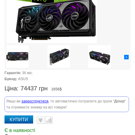
Гарантія:
36 міс.
Бренд:
ASUS
Ціна:
74437 грн
1656$
Якщо ви
зареєструєтеся
, то автоматично потрапите до групи "
Ділер
"
та отримаєте знижку на всі товари!
КУПИТИ
Є в наявності