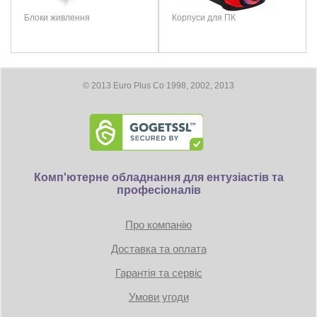
2х HDMI
Блоки живлення
Корпуси для ПК
3x DisplayPort
Максимальное цифровое разрешение: 7680 x 4320
© 2013 Euro Plus Co 1998, 2002, 2013
Размеры
Длина видеокарты 332 мм
Требование к блоку питания:
Коннекторы: 1 x 16-pin
Комп'ютерне обладнання для ентузіастів та
професіоналів
TDP: 300W
Про компанію
Минимум 850 Вт
Доставка та оплата
Гарантія та сервіс
Умови угоди