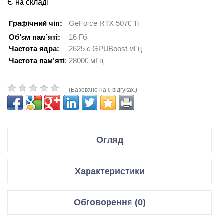
Є на складі
Графічний чіп:
GeForce RTX 5070 Ti
Об’єм пам’яті:
16 Гб
Частота ядра:
2625 с GPUBoost мГц
Частота пам’яті:
28000 мГц
(Базовано на 0 відгуках.)
Огляд
Производитель ASUS
Характеристики
Модель ROG Strix GeForce RTX 5070 Ti 16GB GDDR7 OC
Edition
Відеокарти
Обговорення (0)
Графічний чіп
GeForce RTX 5070 Ti
Код производителя ROG-STRIX-RTX5070TI-O16G-GAMING