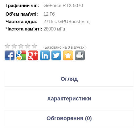
Графічний чіп:
GeForce RTX 5070
Об’єм пам’яті:
12 Гб
Частота ядра:
2715 с GPUBoost мГц
Частота пам’яті:
28000 мГц
(Базовано на 0 відгуках.)
Огляд
Производитель Gigabyte
Характеристики
Модель AORUS GeForce RTX 5070 MASTER 12G
Відеокарти
Обговорення (0)
Код производителя GV-N5070AORUS M-12GD
Графічний чіп
GeForce RTX 5070
Відгуки для даного товару відсутні
Спецификация:
Мікроархітектура
Blackwell GB205-300