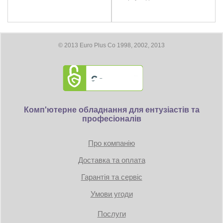
3x DisplayPort
Максимальное цифровое разрешение: 7680 x 4320
Размеры
© 2013 Euro Plus Co 1998, 2002, 2013
Длина видеокарты 317 мм
Требование к блоку питания:
Коннекторы: 1 x 16-pin
Комп'ютерне обладнання для ентузіастів та
професіоналів
TDP: 250W
Минимум 750 Вт
Про компанію
Доставка та оплата
Гарантія та сервіс
Умови угоди
Послуги