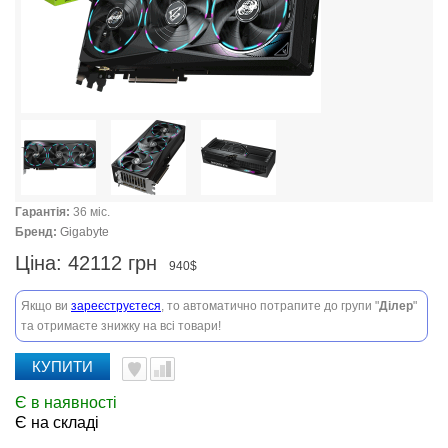
Гарантія:
36 міс.
Бренд:
Gigabyte
Ціна:
42112 грн
940$
Якщо ви
зареєструєтеся
, то автоматично потрапите до групи "
Ділер
"
та отримаєте знижку на всі товари!
КУПИТИ
Є в наявності
Є на складі