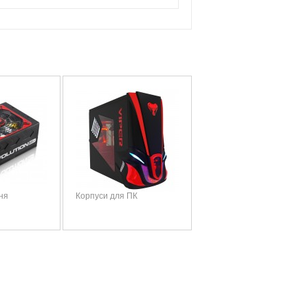
ня
Корпуси для ПК