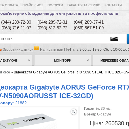
ТА ОПЛАТА
ПРАЙС ЛИСТ
ПОСЛУГИ
ГАРАНТІЯ ТА СЕРВІС
КОНТАКТИ
омп'ютерне обладнання для ентузіастів та професіоналів
(044) 289-72-30
(044) 289-72-31
(044) 289-37-41
(068) 716-11-07
(093) 512-52-72
(066) 567-51-09
Зворотний дзвінок
Написати нам
Пн-Пт: с 9-00 до 18-30 Сб: с 10-00 до 
ЛЕКТУЮЧІ
МОНІТОРИ
МЕРЕЖЕВЕ ОБЛ
eForce
»
Відеокарта Gigabyte AORUS GeForce RTX 5090 STEALTH ICE 32G (GV
деокарта Gigabyte AORUS GeForce RT
V-N5090AORUSST ICE-32GD)
товару:
21882
Гарантія:
36 міс.
Бренд:
Gigabyte
Ціна:
260530 