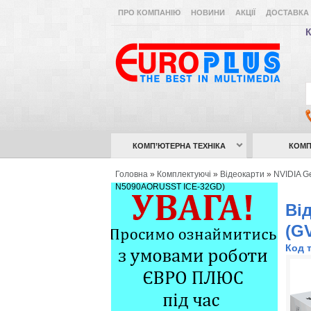
ПРО КОМПАНІЮ
НОВИНИ
АКЦІЇ
ДОСТАВКА 
К
КОМП’ЮТЕРНА ТЕХНІКА
КОМП
Головна
»
Комплектуючі
»
Відеокарти
»
NVIDIA G
N5090AORUSST ICE-32GD)
Ві
(G
Код 