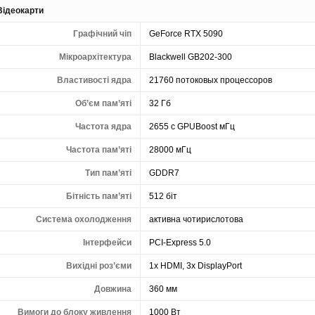
Відеокарти
Графічний чіп
GeForce RTX 5090
Мікроархітектура
Blackwell GB202-300
Властивості ядра
21760 потоковых процессоров
Об’єм пам’яті
32 Гб
Частота ядра
2655 с GPUBoost мГц
Частота пам’яті
28000 мГц
Тип пам’яті
GDDR7
Бітність пам’яті
512 біт
Система охолодження
активна чотирислотова
Інтерфейси
PCI-Express 5.0
Вихідні роз’єми
1x HDMI, 3x DisplayPort
Довжина
360 мм
Вимоги до блоку живлення
1000 Вт