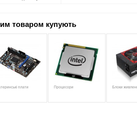
цим товаром купують
теринські плати
Процесори
Блоки живлен