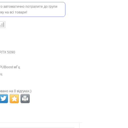
 то автоматично потрапите до групи
ку на всі товари!
 RTX 5090
PUBoost мГц
Гц
вано на 0 відгуках.)