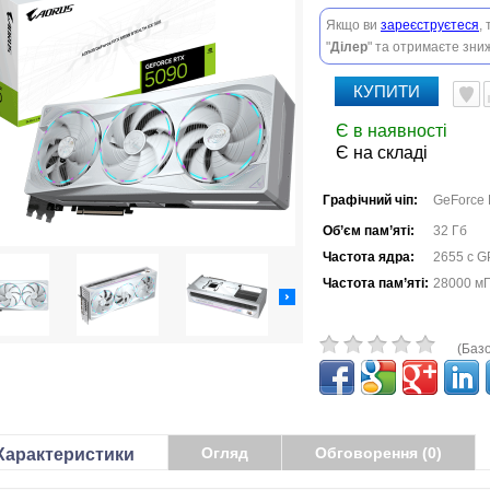
Якщо ви
зареєструєтеся
,
"
Ділер
" та отримаєте зниж
КУПИТИ
Є в наявності
Є на складі
Графічний чіп:
GeForce
Об’єм пам’яті:
32 Гб
Частота ядра:
2655 с G
Частота пам’яті:
28000 м
(Базо
Огляд
Обговорення (0)
Характеристики