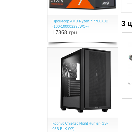
Процесор AMD Ryzen 7 7700X3D
З 
(100-100002235WOF)
17868 грн
Ма
Корпус Chieftec Night Hunter (GS-
03B-BLK-OP)