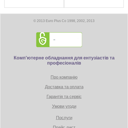
Максимальное цифровое разрешение: 7680 x 4320
Размеры
© 2013 Euro Plus Co 1998, 2002, 2013
Длина видеокарты 280 мм
Требование к блоку питания:
Коннекторы: 1 x 8-pin
Комп'ютерне обладнання для ентузіастів та
професіоналів
TDP: 130W
Минимум 550 Вт
Про компанію
Доставка та оплата
Гарантія та сервіс
Умови угоди
Послуги
Прайс лист