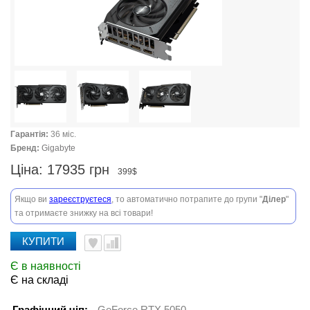
Гарантія:
36 міс.
Бренд:
Gigabyte
Ціна:
17935 грн
399$
Якщо ви
зареєструєтеся
, то автоматично потрапите до групи "
Ділер
"
та отримаєте знижку на всі товари!
КУПИТИ
Є в наявності
Є на складі
Графічний чіп:
GeForce RTX 5050