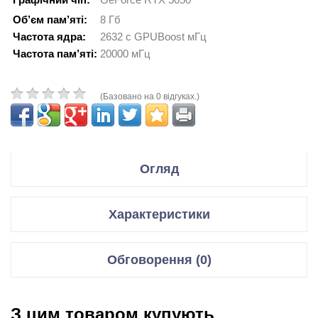
Об’єм пам’яті:
8 Гб
Частота ядра:
2632 с GPUBoost мГц
Частота пам’яті:
20000 мГц
(Базовано на 0 відгуках.)
Огляд
Производитель Gigabyte
Характеристики
Модель GeForce RTX 5050 GAMING OC 8G
Відеокарти
Обговорення (0)
Код производителя GV-N5050GAMING OC-8GD
Графічний чіп
GeForce RTX 5050
Відгуки для даного товару відсутні
Спецификация:
Мікроархітектура
Blackwell GB207-300
З цим товаром купують