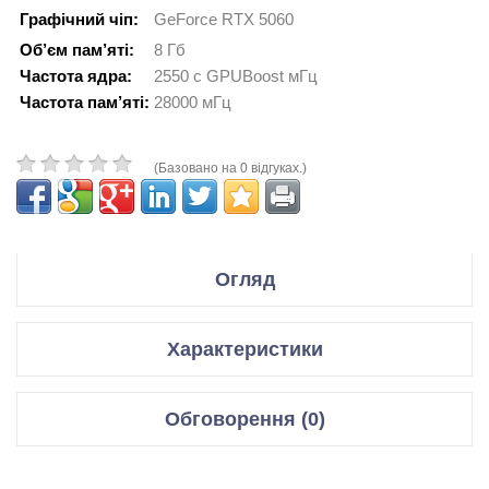
Графічний чіп:
GeForce RTX 5060
Об’єм пам’яті:
8 Гб
Частота ядра:
2550 с GPUBoost мГц
Частота пам’яті:
28000 мГц
(Базовано на 0 відгуках.)
Огляд
Производитель Gigabyte
Характеристики
Модель GeForce RTX 5060 EAGLE OC ICE 8G
Відеокарти
Обговорення (0)
Код производителя GV-N5060EAGLEOC ICE-8GD
Графічний чіп
GeForce RTX 5060
Відгуки для даного товару відсутні
Спецификация:
Мікроархітектура
Blackwell GB206-250