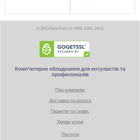
3x DisplayPort
Максимальное цифровое разрешение: 7680 x 4320
Размеры
© 2013 Euro Plus Co 1998, 2002, 2013
Длина видеокарты 208 мм
Требование к блоку питания:
Коннекторы: 1 x 8-pin
Комп'ютерне обладнання для ентузіастів та
професіоналів
TDP: 145W
Минимум 500 Вт
Про компанію
Доставка та оплата
Гарантія та сервіс
Умови угоди
Послуги