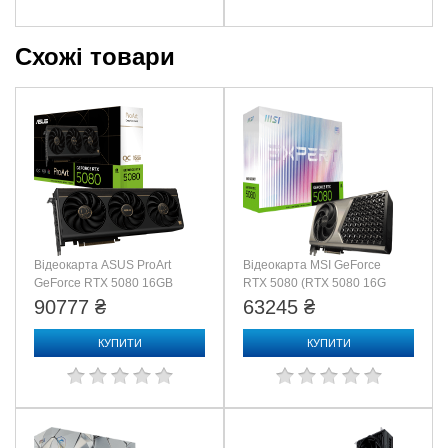
Максимальное цифровое разрешение: 7680 x 4320
Схожі товари
Размеры
Длина видеокарты 340 мм
Требование к блоку питания:
Коннекторы: 1 x 16-pin
TDP: 360W
Минимум 850 Вт
Відеокарта ASUS ProArt
Відеокарта MSI GeForce
GeForce RTX 5080 16GB
RTX 5080 (RTX 5080 16G
GDDR7 OC Edition
EXPERT OC)
90777 ₴
63245 ₴
(PROART-RTX5080-O16G)
КУПИТИ
КУПИТИ