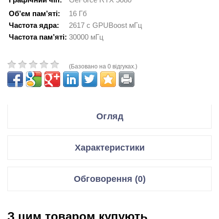
Об’єм пам’яті:
16 Гб
Частота ядра:
2617 с GPUBoost мГц
Частота пам’яті:
30000 мГц
(Базовано на 0 відгуках.)
Огляд
Производитель Gigabyte
Характеристики
Модель GeForce RTX 5080 GAMING 16G
Відеокарти
Обговорення (0)
Код производителя GV-N5080GAMING-16GD
Графічний чіп
GeForce RTX 5080
Відгуки для даного товару відсутні
Спецификация:
Мікроархітектура
Blackwell GB203-400
З цим товаром купують