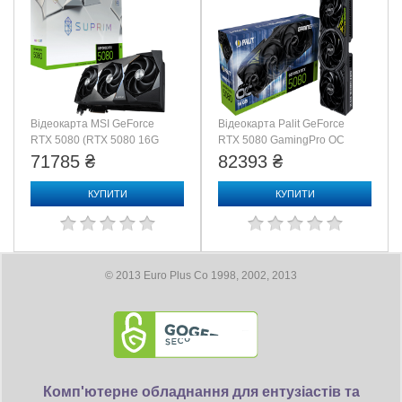
Відеокарта MSI GeForce
Відеокарта Palit GeForce
RTX 5080 (RTX 5080 16G
RTX 5080 GamingPro OC
SUPRIM SOC)
V1 (NE75080S19T2-
71785 ₴
82393 ₴
GB2031Y)
КУПИТИ
КУПИТИ
© 2013 Euro Plus Co 1998, 2002, 2013
Комп'ютерне обладнання для ентузіастів та