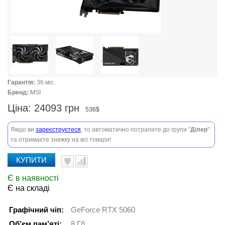
Гарантія:
36 міс.
Бренд:
MSI
Ціна:
24093 грн
536$
Якщо ви
зареєструєтеся
, то автоматично потрапите до групи "
Ділер
"
та отримаєте знижку на всі товари!
КУПИТИ
Є в наявності
Є на складі
Графічний чіп:
GeForce RTX 5060
Об’єм пам’яті:
8 Гб