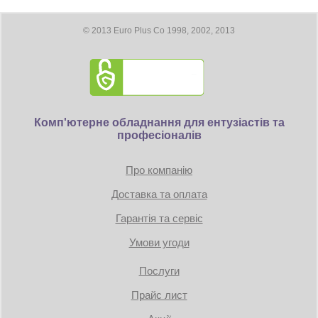
Максимальное цифровое разрешение: 7680 x 4320
Размеры
© 2013 Euro Plus Co 1998, 2002, 2013
Длина видеокарты 248 мм
Требование к блоку питания:
Коннекторы: 1 x 8-pin
Комп'ютерне обладнання для ентузіастів та
професіоналів
TDP: 145W
Минимум 500 Вт
Про компанію
Доставка та оплата
Гарантія та сервіс
Умови угоди
Послуги
Прайс лист