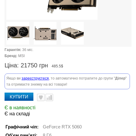
Гарантія:
36 міс.
Бренд:
MSI
Ціна:
21750 грн
485.5$
Якщо ви
зареєструєтеся
, то автоматично потрапите до групи "
Ділер
"
та отримаєте знижку на всі товари!
КУПИТИ
Є в наявності
Є на складі
Графічний чіп:
GeForce RTX 5060
Об’єм пам’яті:
8 Гб