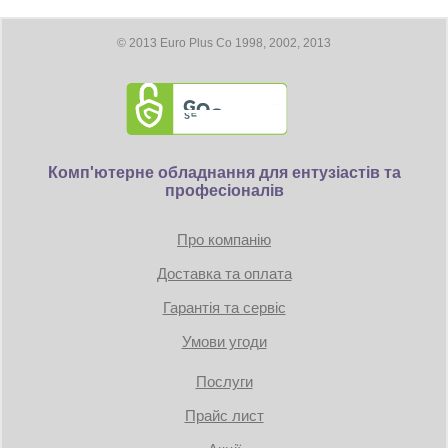
Максимальное цифровое разрешение: 7680 x 4320
Размеры
© 2013 Euro Plus Co 1998, 2002, 2013
Длина видеокарты 204 мм
Требование к блоку питания:
Коннекторы: 1 x 8-pin
Комп'ютерне обладнання для ентузіастів та
професіоналів
TDP: 145W
Минимум 500 Вт
Про компанію
Доставка та оплата
Гарантія та сервіс
Умови угоди
Послуги
Прайс лист