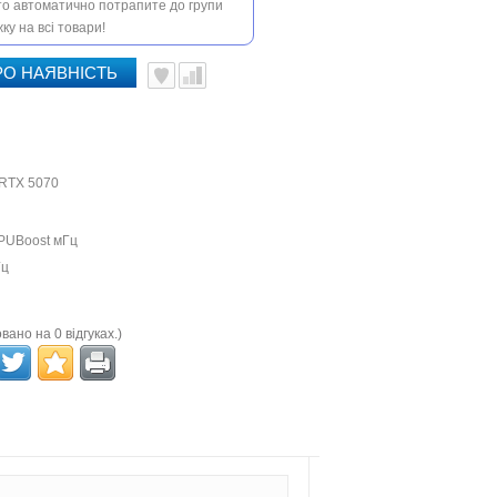
 то автоматично потрапите до групи
ку на всі товари!
РО НАЯВНІСТЬ
 RTX 5070
PUBoost мГц
Гц
вано на 0 відгуках.)