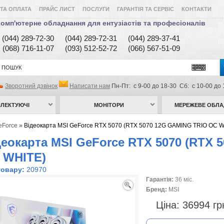
ТА ОПЛАТА
ПРАЙС ЛИСТ
ПОСЛУГИ
ГАРАНТІЯ ТА СЕРВІС
КОНТАКТИ
омп'ютерне обладнання для ентузіастів та професіоналів
(044) 289-72-30
(044) 289-72-31
(044) 289-37-41
(068) 716-11-07
(093) 512-52-72
(066) 567-51-09
Зворотний дзвінок
Написати нам
Пн-Пт: с 9-00 до 18-30 Сб: с 10-00 до 
ЛЕКТУЮЧІ
МОНІТОРИ
МЕРЕЖЕВЕ ОБЛ
eForce
»
Відеокарта MSI GeForce RTX 5070 (RTX 5070 12G GAMING TRIO OC W
деокарта MSI GeForce RTX 5070 (RTX 
 WHITE)
товару:
20970
Гарантія:
36 міс.
Бренд:
MSI
Ціна:
36994 г