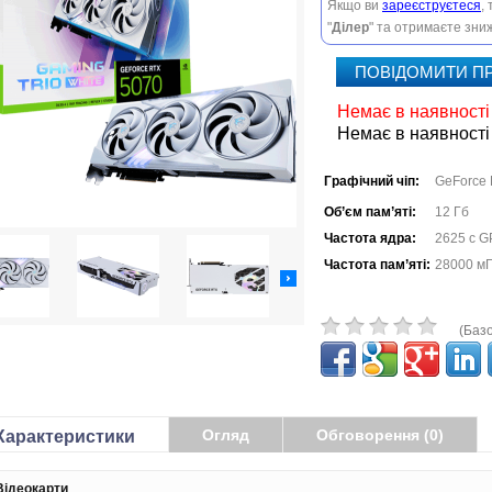
Якщо ви
зареєструєтеся
,
"
Ділер
" та отримаєте зниж
ПОВІДОМИТИ П
Немає в наявності
Немає в наявності
Графічний чіп:
GeForce
Об’єм пам’яті:
12 Гб
Частота ядра:
2625 с G
Частота пам’яті:
28000 м
(Базо
Огляд
Обговорення (0)
Характеристики
Відеокарти