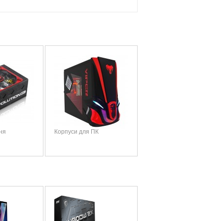
ня
Корпуси для ПК