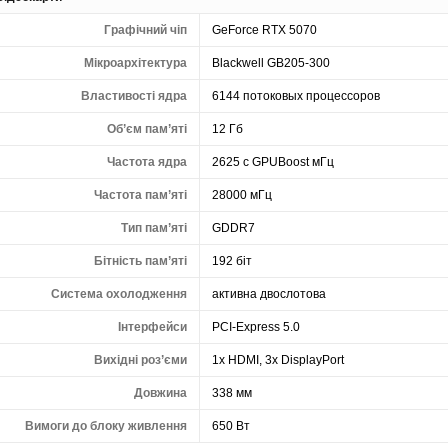
Графічний чіп
GeForce RTX 5070
Мікроархітектура
Blackwell GB205-300
Властивості ядра
6144 потоковых процессоров
Об’єм пам’яті
12 Гб
Частота ядра
2625 с GPUBoost мГц
Частота пам’яті
28000 мГц
Тип пам’яті
GDDR7
Бітність пам’яті
192 біт
Система охолодження
активна двослотова
Інтерфейси
PCI-Express 5.0
Вихідні роз’єми
1x HDMI, 3x DisplayPort
Довжина
338 мм
Вимоги до блоку живлення
650 Вт