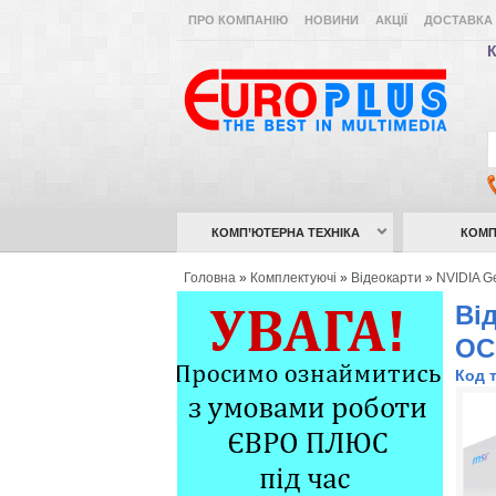
ПРО КОМПАНІЮ
НОВИНИ
АКЦІЇ
ДОСТАВКА 
К
КОМП’ЮТЕРНА ТЕХНІКА
КОМП
Головна
»
Комплектуючі
»
Відеокарти
»
NVIDIA G
Ві
OC
Код 