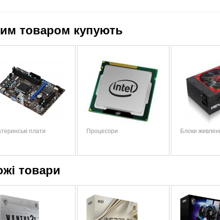
цим товаром купують
теринські плати
Процесори
Блоки живлен
ожі товари