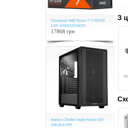
З 
Процесор AMD Ryzen 7 7700X3D
(100-100002235WOF)
17868 грн
Ма
Сх
Корпус Chieftec Night Hunter (GS-
03B-BLK-OP)