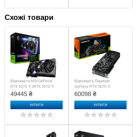
Максимальное цифровое разрешение: 7680 x 4320
Схожі товари
Размеры
Длина видеокарты 288 мм
Требование к блоку питания:
Коннекторы: 1 x 16-pin
TDP: 300W
Минимум 750 Вт
Відеокарта MSI GeForce
Відеокарта Gigabyte
RTX 5070 Ti (RTX 5070 Ti
GeForce RTX 5070 Ti
16G GAMING TRIO)
WINDFORCE OC SFF 16G
49445 ₴
60098 ₴
(GV-N507TWF3OC-16GD)
КУПИТИ
КУПИТИ