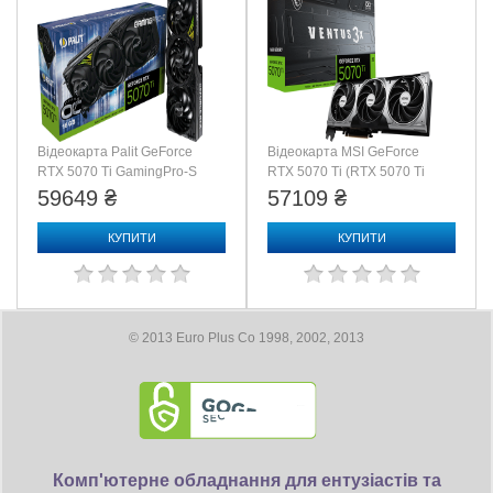
Відеокарта Palit GeForce
Відеокарта MSI GeForce
RTX 5070 Ti GamingPro-S
RTX 5070 Ti (RTX 5070 Ti
OC (NE7507TS19T2-
16G VENTUS 3X OC)
59649 ₴
57109 ₴
GB2031U)
КУПИТИ
КУПИТИ
© 2013 Euro Plus Co 1998, 2002, 2013
Комп'ютерне обладнання для ентузіастів та