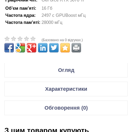
Об’єм пам’яті:
16 Гб
Частота ядра:
2497 с GPUBoost мГц
Частота пам’яті:
28000 мГц
(Базовано на 0 відгуках.)
Огляд
Производитель MSI
Характеристики
Модель GeForce RTX 5070 Ti
Відеокарти
Обговорення (0)
Код производителя RTX 5070 Ti 16G INSPIRE 3X OC PLUS
Графічний чіп
GeForce RTX 5070 Ti
Відгуки для даного товару відсутні
Спецификация:
Мікроархітектура
Blackwell GB203-200
З цим товаром купують