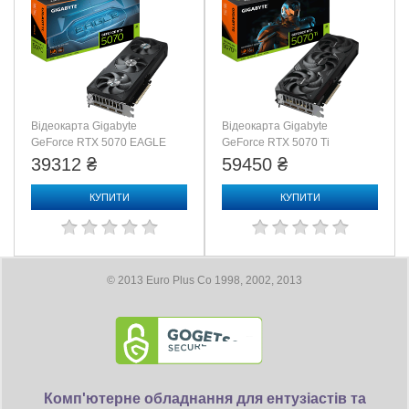
Відеокарта Gigabyte
Відеокарта Gigabyte
GeForce RTX 5070 EAGLE
GeForce RTX 5070 Ti
OC SFF 12G (GV-
WINDFORCE OC SFF 16G
39312 ₴
59450 ₴
N5070EAGLE OC-12GD)
(GV-N507TWF3OC-16GD)
КУПИТИ
КУПИТИ
© 2013 Euro Plus Co 1998, 2002, 2013
Комп'ютерне обладнання для ентузіастів та