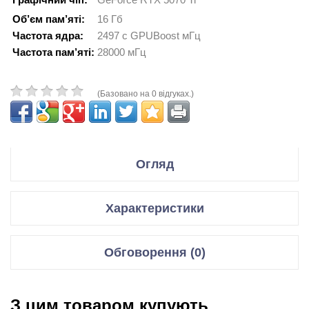
Об’єм пам’яті:
16 Гб
Частота ядра:
2497 с GPUBoost мГц
Частота пам’яті:
28000 мГц
(Базовано на 0 відгуках.)
Огляд
Производитель MSI
Характеристики
Модель GeForce RTX 5070 Ti
Відеокарти
Обговорення (0)
Код производителя RTX 5070 Ti 16G SHADOW 3X OC
Графічний чіп
GeForce RTX 5070 Ti
Відгуки для даного товару відсутні
Спецификация:
Мікроархітектура
Blackwell GB203-200
З цим товаром купують