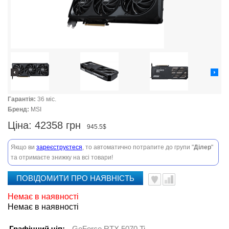
Гарантія:
36 міс.
Бренд:
MSI
Ціна:
42358 грн
945.5$
Якщо ви
зареєструєтеся
, то автоматично потрапите до групи "
Ділер
"
та отримаєте знижку на всі товари!
ПОВІДОМИТИ ПРО НАЯВНІСТЬ
Немає в наявності
Немає в наявності
Графічний чіп:
GeForce RTX 5070 Ti