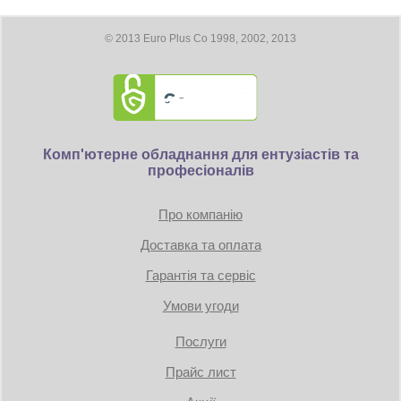
Размеры
© 2013 Euro Plus Co 1998, 2002, 2013
Длина видеокарты 359 мм
Требование к блоку питания:
Коннекторы: 1 x 16-pin
Комп'ютерне обладнання для ентузіастів та
TDP: 600W
професіоналів
Минимум 1000 Вт
Про компанію
Доставка та оплата
Гарантія та сервіс
Умови угоди
Послуги
Прайс лист