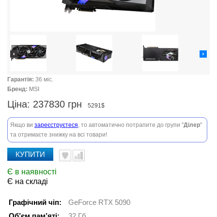
Гарантія:
36 міс.
Бренд:
MSI
Ціна:
237830 грн
5291$
Якщо ви
зареєструєтеся
, то автоматично потрапите до групи "
Ділер
"
та отримаєте знижку на всі товари!
КУПИТИ
Є в наявності
Є на складі
Графічний чіп:
GeForce RTX 5090
Об’єм пам’яті:
32 Гб