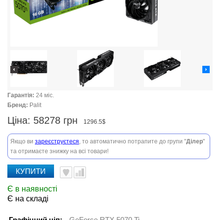
Гарантія:
24 міс.
Бренд:
Palit
Ціна:
58278 грн
1296.5$
Якщо ви
зареєструєтеся
, то автоматично потрапите до групи "
Ділер
"
та отримаєте знижку на всі товари!
КУПИТИ
Є в наявності
Є на складі
Графічний чіп:
GeForce RTX 5070 Ti