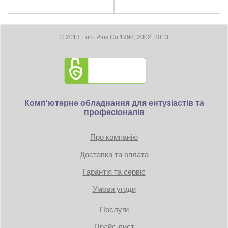
Максимальное цифровое разрешение: 7680 x 4320
Размеры
© 2013 Euro Plus Co 1998, 2002, 2013
Длина видеокарты 332 мм
Требование к блоку питания:
Коннекторы: 1 x 16-pin
Комп'ютерне обладнання для ентузіастів та
професіоналів
TDP: 300W
Минимум 750 Вт
Про компанію
Доставка та оплата
Гарантія та сервіс
Умови угоди
Послуги
Прайс лист