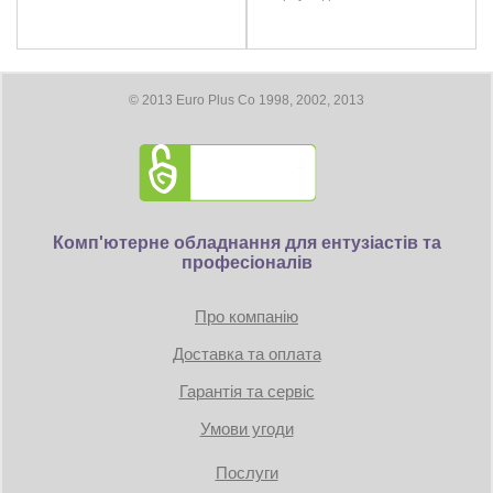
DisplayPort 1.4 : 7680×4320
Коннекторы питания: 3 x 8pin
© 2013 Euro Plus Co 1998, 2002, 2013
Размеры
Длина видеокарты 297 мм
Дополнительно
DirectX 12 Ultimate
Комп'ютерне обладнання для ентузіастів та
CrossFireX - нет
професіоналів
1x HDMI
3x DisplayPort
Про компанію
Hardware Raytracing
Доставка та оплата
AMD FreeSync Technology
Гарантія та сервіс
DisplayPort 1.4 with DSC
HDMI 2.1 VRR
Умови угоди
Video Streaming up to 8K
Radeon VR Ready Premium
Послуги
AMD FidelityFX