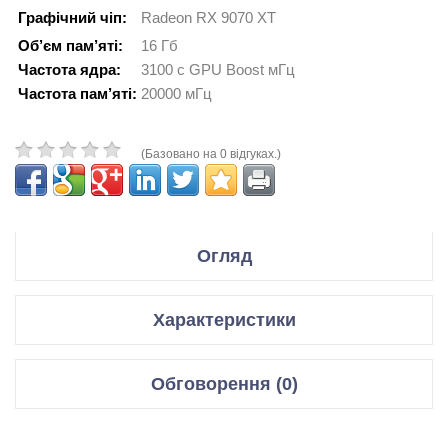
Графічний чіп:
Radeon RX 9070 XT
Об’єм пам’яті:
16 Гб
Частота ядра:
3100 с GPU Boost мГц
Частота пам’яті:
20000 мГц
(Базовано на 0 відгуках.)
Огляд
Производитель Acer
Характеристики
Модель Predator BiFrost Radeon RX 9070 XT OC 16GB White
Edition
Відеокарти
Обговорення (0)
Код производителя DP.Z4FWW.P02
Графічний чіп
Radeon RX 9070 XT
Відгуки для даного товару відсутні
Спецификация:
Мікроархітектура
Navi 48 XTX, 5 нм