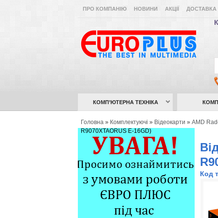
ПРО КОМПАНІЮ
НОВИНИ
АКЦІЇ
ДОСТАВКА 
К
КОМП’ЮТЕРНА ТЕХНІКА
КОМП
Головна
»
Комплектуючі
»
Відеокарти
»
AMD Rad
R9070XTAORUS E-16GD)
Ві
R9
Код 