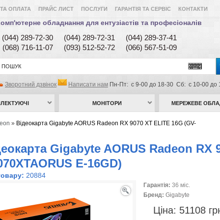
ТА ОПЛАТА
ПРАЙС ЛИСТ
ПОСЛУГИ
ГАРАНТІЯ ТА СЕРВІС
КОНТАКТИ
омп'ютерне обладнання для ентузіастів та професіоналів
(044) 289-72-30
(044) 289-72-31
(044) 289-37-41
(068) 716-11-07
(093) 512-52-72
(066) 567-51-09
Зворотний дзвінок
Написати нам
Пн-Пт: с 9-00 до 18-30 Сб: с 10-00 до 
ЛЕКТУЮЧІ
МОНІТОРИ
МЕРЕЖЕВЕ ОБЛ
eon
»
Відеокарта Gigabyte AORUS Radeon RX 9070 XT ELITE 16G (GV-
деокарта Gigabyte AORUS Radeon RX 9
070XTAORUS E-16GD)
товару:
20884
Гарантія:
36 міс.
Бренд:
Gigabyte
Ціна:
51108 г