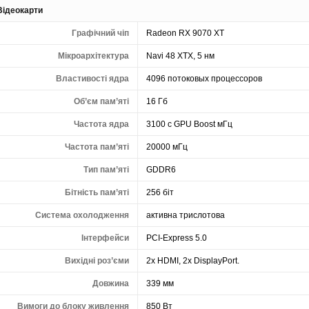
Відеокарти
Графічний чіп
Radeon RX 9070 XT
Мікроархітектура
Navi 48 XTX, 5 нм
Властивості ядра
4096 потоковых процессоров
Об’єм пам’яті
16 Гб
Частота ядра
3100 с GPU Boost мГц
Частота пам’яті
20000 мГц
Тип пам’яті
GDDR6
Бітність пам’яті
256 біт
Система охолодження
активна трислотова
Інтерфейси
PCI-Express 5.0
Вихідні роз’єми
2x HDMI, 2x DisplayPort.
Довжина
339 мм
Вимоги до блоку живлення
850 Вт