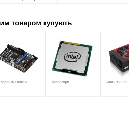
цим товаром купують
теринські плати
Процесори
Блоки живлен