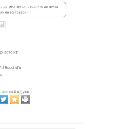
 то автоматично потрапите до групи
ку на всі товари!
RX 9070 XT
PU Boost мГц
Гц
вано на 0 відгуках.)