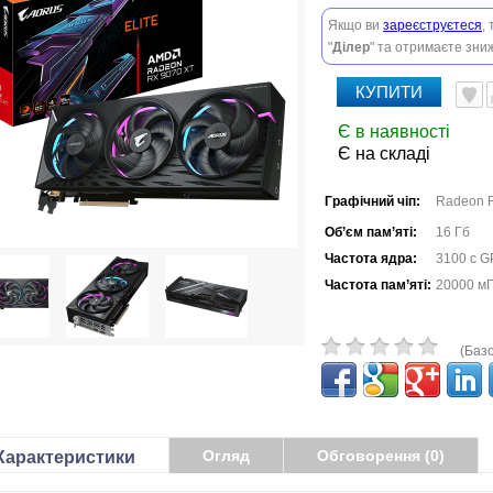
Якщо ви
зареєструєтеся
,
"
Ділер
" та отримаєте зниж
КУПИТИ
Є в наявності
Є на складі
Графічний чіп:
Radeon 
Об’єм пам’яті:
16 Гб
Частота ядра:
3100 с G
Частота пам’яті:
20000 м
(Базо
Огляд
Обговорення (0)
Характеристики