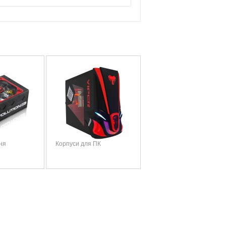
ня
Корпуси для ПК