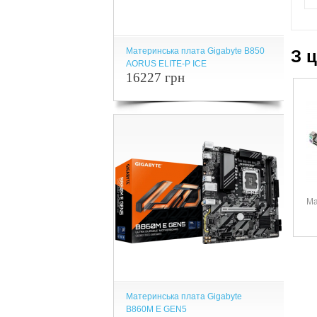
Материнська плата Gigabyte B850
З 
AORUS ELITE-P ICE
16227 грн
Ма
Материнська плата Gigabyte
B860M E GEN5