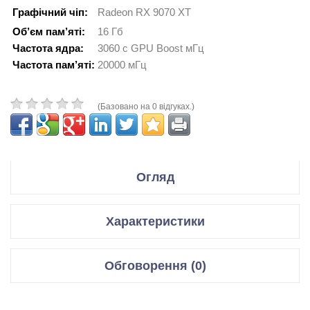
Графічний чіп:
Radeon RX 9070 XT
Об’єм пам’яті:
16 Гб
Частота ядра:
3060 с GPU Boost мГц
Частота пам’яті:
20000 мГц
(Базовано на 0 відгуках.)
Огляд
Производитель PowerColor
Характеристики
Модель Red Devil AMD Radeon RX 9070 XT 16GB GDDR6
Відеокарти
Код производителя RX9070 XT 16G-E/OC
Обговорення (0)
Графічний чіп
Radeon RX 9070 XT
Спецификация:
Відгуки для даного товару відсутні
Мікроархітектура
Navi 48 XTX, 5 нм