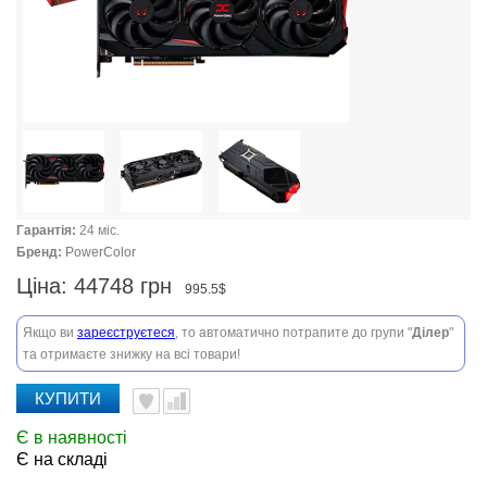
Гарантія:
24 міс.
Бренд:
PowerColor
Ціна:
44748 грн
995.5$
Якщо ви
зареєструєтеся
, то автоматично потрапите до групи "
Ділер
"
та отримаєте знижку на всі товари!
КУПИТИ
Є в наявності
Є на складі