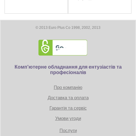
DisplayPort 1.4 : 7680×4320
Коннекторы питания: 3 x 8pin
Размеры
© 2013 Euro Plus Co 1998, 2002, 2013
Длина видеокарты 340 мм
Дополнительно
DirectX 12 Ultimate
CrossFireX - нет
Комп'ютерне обладнання для ентузіастів та
професіоналів
1x HDMI
3x DisplayPort
Hardware Raytracing
Про компанію
Доставка та оплата
AMD FreeSync Technology
DisplayPort 1.4 with DSC
Гарантія та сервіс
HDMI 2.1 VRR
Video Streaming up to 8K
Умови угоди
Radeon VR Ready Premium
AMD FidelityFX
Послуги
Radeon Image Sharpening