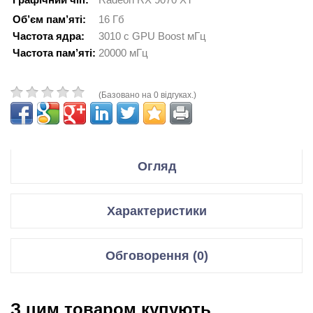
Об’єм пам’яті:
16 Гб
Частота ядра:
3010 с GPU Boost мГц
Частота пам’яті:
20000 мГц
(Базовано на 0 відгуках.)
Огляд
Производитель Sapphire
Характеристики
Модель PURE AMD Radeon RX 9070 XT GPU
Відеокарти
Код производителя
11348-02-20G
Обговорення (0)
Графічний чіп
Radeon RX 9070 XT
Спецификация:
Відгуки для даного товару відсутні
Мікроархітектура
Navi 48 XTX, 5 нм
З цим товаром купують