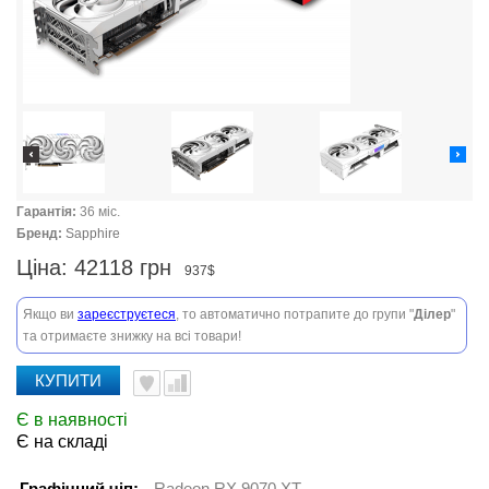
Гарантія:
36 міс.
Бренд:
Sapphire
Ціна:
42118 грн
937$
Якщо ви
зареєструєтеся
, то автоматично потрапите до групи "
Ділер
"
та отримаєте знижку на всі товари!
КУПИТИ
Є в наявності
Є на складі
Графічний чіп:
Radeon RX 9070 XT