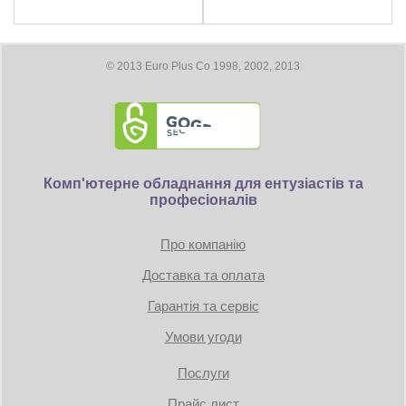
Коннекторы питания: 3 x 8pin
Размеры
© 2013 Euro Plus Co 1998, 2002, 2013
Длина видеокарты 320 мм
Дополнительно
DirectX 12 Ultimate
CrossFireX - нет
Комп'ютерне обладнання для ентузіастів та
професіоналів
2x HDMI
2x DisplayPort
Hardware Raytracing
Про компанію
Доставка та оплата
AMD FreeSync Technology
DisplayPort 1.4 with DSC
Гарантія та сервіс
HDMI 2.1 VRR
Video Streaming up to 8K
Умови угоди
Radeon VR Ready Premium
AMD FidelityFX
Послуги
Radeon Image Sharpening
Radeon Anti-Lag
Прайс лист