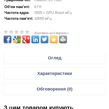
Об’єм пам’яті:
8 Гб
Частота ядра:
2655 с GPU Boost мГц
Частота пам’яті:
18000 мГц
(Базовано на 0 відгуках.)
Огляд
Производитель XFX
Характеристики
Модель Radeon RX 7600 Speedster SWFT 210
Відеокарти
Код производителя RX-76PSWFTFY
Обговорення (0)
Графічний чіп
Radeon RX 7600
Спецификация:
Відгуки для даного товару відсутні
Мікроархітектура
Navi 33, 6 нм
З цим товаром купують