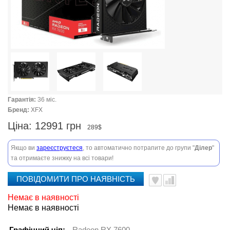
Гарантія:
36 міс.
Бренд:
XFX
Ціна:
12991 грн
289$
Якщо ви
зареєструєтеся
, то автоматично потрапите до групи "
Ділер
"
та отримаєте знижку на всі товари!
ПОВІДОМИТИ ПРО НАЯВНІСТЬ
Немає в наявності
Немає в наявності
Графічний чіп:
Radeon RX 7600