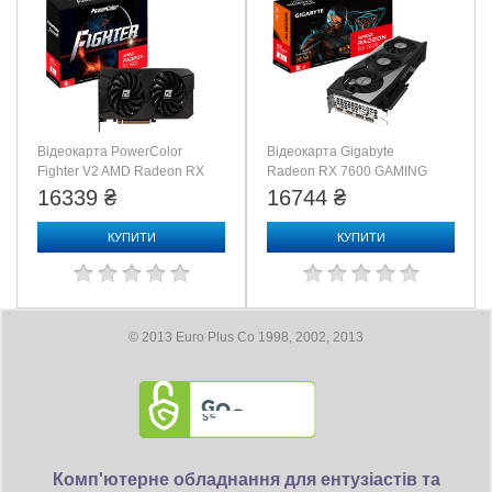
Требование к блоку питания:
Коннекторы питания: 1 x 8pin
Минимум 550 Вт
Відеокарта PowerColor
Відеокарта Gigabyte
Fighter V2 AMD Radeon RX
Radeon RX 7600 GAMING
7600 8GB GDDR6 (RX7600
OC 8G (GV-R76GAMING
16339 ₴
16744 ₴
8G-F/V2)
OC-8GD)
КУПИТИ
КУПИТИ
© 2013 Euro Plus Co 1998, 2002, 2013
Комп'ютерне обладнання для ентузіастів та