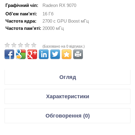
Графічний чіп:
Radeon RX 9070
Об’єм пам’яті:
16 Гб
Частота ядра:
2700 с GPU Boost мГц
Частота пам’яті:
20000 мГц
(Базовано на 0 відгуках.)
Огляд
Производитель XFX
Характеристики
Модель Swift AMD Radeon RX 9070 OC White Triple Fan
Gaming Edition
Відеокарти
Обговорення (0)
Код производителя RX-97SWFB3W9
Графічний чіп
Radeon RX 9070
Відгуки для даного товару відсутні
Спецификация:
Мікроархітектура
Navi 48 XT, 5 нм