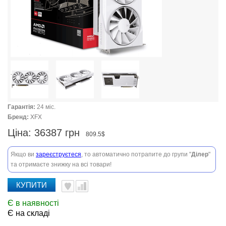
Гарантія:
24 міс.
Бренд:
XFX
Ціна:
36387 грн
809.5$
Якщо ви
зареєструєтеся
, то автоматично потрапите до групи "
Ділер
"
та отримаєте знижку на всі товари!
КУПИТИ
Є в наявності
Є на складі