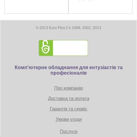
DisplayPort 1.4 : 7680×4320
Коннекторы питания: 2 x 8pin
© 2013 Euro Plus Co 1998, 2002, 2013
Размеры
Длина видеокарты 325 мм
Дополнительно
DirectX 12 Ultimate
Комп'ютерне обладнання для ентузіастів та
CrossFireX - нет
професіоналів
1x HDMI
3x DisplayPort
Про компанію
Hardware Raytracing
Доставка та оплата
AMD FreeSync Technology
Гарантія та сервіс
DisplayPort 1.4 with DSC
HDMI 2.1 VRR
Умови угоди
Video Streaming up to 8K
Radeon VR Ready Premium
Послуги
AMD FidelityFX