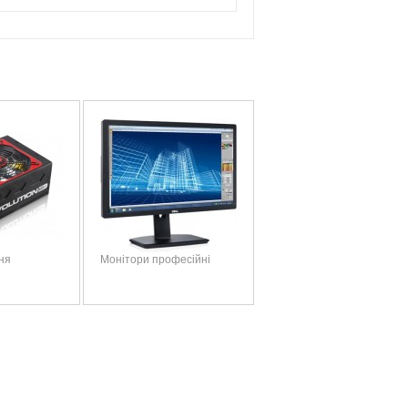
ня
Монітори професійні