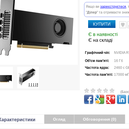
Якщо ви
зареєструєтеся
,
"
Ділер
" та отримаєте зниж
КУПИТИ
Є в наявності
Є на складі
Графічний чіп:
NVIDIA R
Об’єм пам’яті:
16 Гб
Частота ядра:
2460 с G
Частота пам’яті:
17000 м
(Базо
Огляд
Обговорення (0)
Характеристики