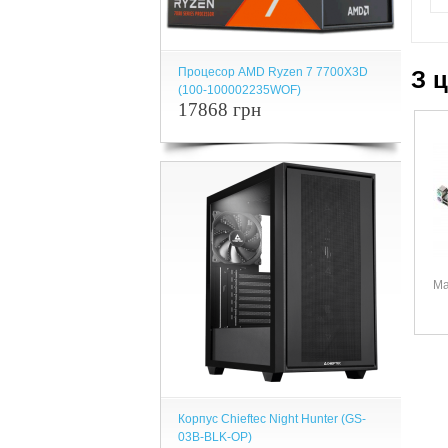
Процесор AMD Ryzen 7 7700X3D
З 
(100-100002235WOF)
17868 грн
Ма
Корпус Chieftec Night Hunter (GS-
03B-BLK-OP)