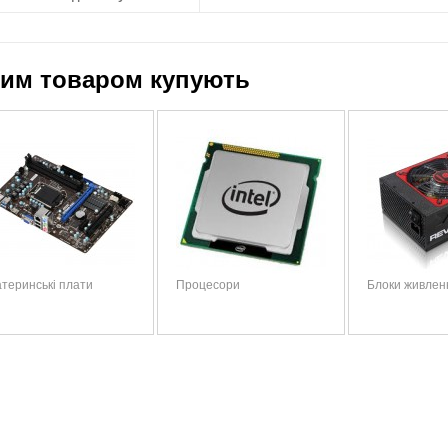
цим товаром купують
теринські плати
Процесори
Блоки живлен