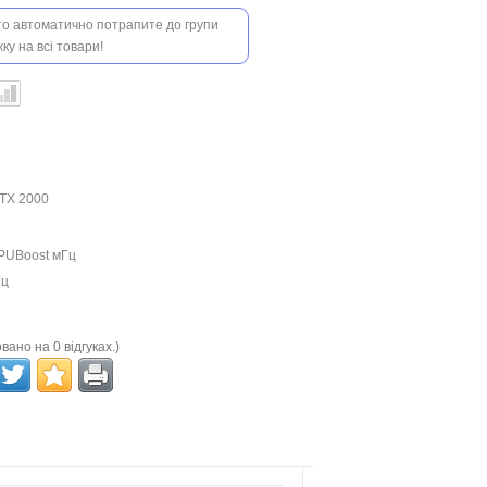
 то автоматично потрапите до групи
ку на всі товари!
TX 2000
PUBoost мГц
Гц
вано на 0 відгуках.)