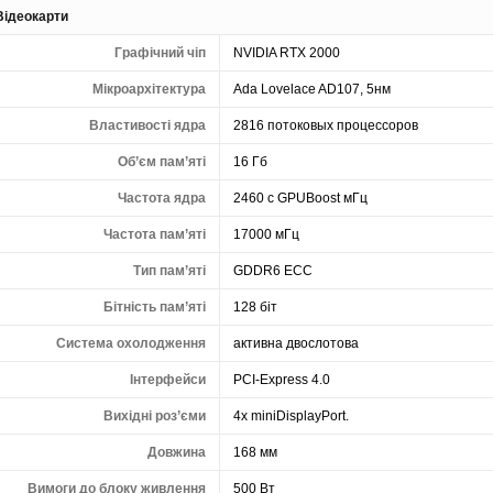
Відеокарти
Графічний чіп
NVIDIA RTX 2000
Мікроархітектура
Ada Lovelace AD107, 5нм
Властивості ядра
2816 потоковых процессоров
Об’єм пам’яті
16 Гб
Частота ядра
2460 с GPUBoost мГц
Частота пам’яті
17000 мГц
Тип пам’яті
GDDR6 ECC
Бітність пам’яті
128 біт
Система охолодження
активна двослотова
Інтерфейси
PCI-Express 4.0
Вихідні роз’єми
4x miniDisplayPort.
Довжина
168 мм
Вимоги до блоку живлення
500 Вт