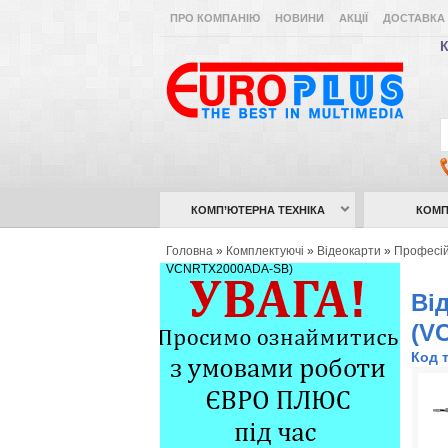
ПРО КОМПАНІЮ
НОВИНИ
АКЦІЇ
ДОСТАВКА 
К
КОМП’ЮТЕРНА ТЕХНІКА
КОМП
Головна
»
Комплектуючі
»
Відеокарти
»
Професій
VCNRTX2000ADA-SB)
Ві
(V
Код 