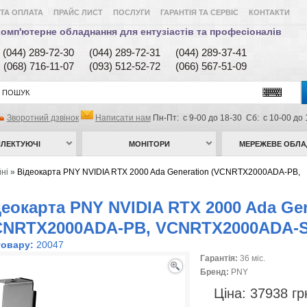
ТА ОПЛАТА
ПРАЙС ЛИСТ
ПОСЛУГИ
ГАРАНТІЯ ТА СЕРВІС
КОНТАКТИ
омп'ютерне обладнання для ентузіастів та професіоналів
(044) 289-72-30
(044) 289-72-31
(044) 289-37-41
(068) 716-11-07
(093) 512-52-72
(066) 567-51-09
Зворотний дзвінок
Написати нам
Пн-Пт: с 9-00 до 18-30 Сб: с 10-00 до 
ЛЕКТУЮЧІ
МОНІТОРИ
МЕРЕЖЕВЕ ОБЛ
ні
»
Відеокарта PNY NVIDIA RTX 2000 Ada Generation (VCNRTX2000ADA-PB,
деокарта PNY NVIDIA RTX 2000 Ada Gen
CNRTX2000ADA-PB, VCNRTX2000ADA-
товару:
20047
Гарантія:
36 міс.
Бренд:
PNY
Ціна:
37938 г