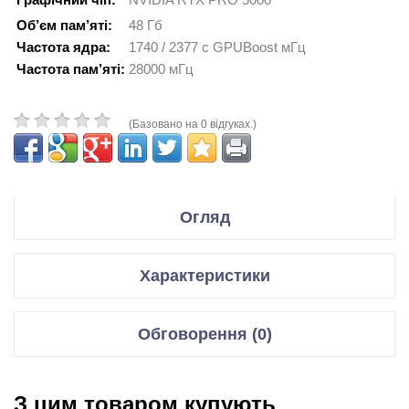
Об’єм пам’яті:
48 Гб
Частота ядра:
1740 / 2377 с GPUBoost мГц
Частота пам’яті:
28000 мГц
(Базовано на 0 відгуках.)
Огляд
CUDA Cores
14 080
Характеристики
Tensor Cores
440
RT Cores
110
Pixel Rate:
418.4 GPixel/s
Відеокарти
Обговорення (0)
Texture Rate:
1045.9 GTexel/s
Графічний чіп
NVIDIA RTX PRO 5000
Відгуки для даного товару відсутні
48 GB GDDR7 with
Мікроархітектура
Blackwell GB202, 4нм
GPU Memory
З цим товаром купують
ECC