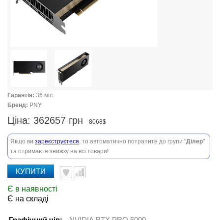
Гарантія:
36 міс.
Бренд:
PNY
Ціна:
362657 грн
8068$
Якщо ви
зареєструєтеся
, то автоматично потрапите до групи "
Ділер
"
та отримаєте знижку на всі товари!
КУПИТИ
Є в наявності
Є на складі
Графічний чіп:
NVIDIA RTX PRO 5000