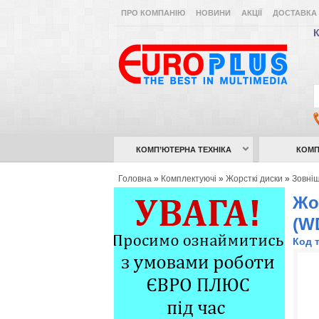
ПРО КОМПАНІЮ
НОВИНИ
АКЦІЇ
ДОСТАВКА 
К
КОМП’ЮТЕРНА ТЕХНІКА
КОМП
Головна
»
Комплектуючі
»
Жорсткі диски
»
Зовні
Жо
(W
Код 