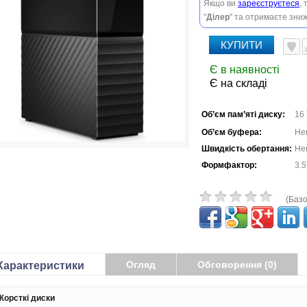
Якщо ви
зареєструєтеся
,
"
Ділер
" та отримаєте зниж
КУПИТИ
Є в наявності
Є на складі
Об’єм пам’яті диску:
16
Об’єм буфера:
Не
Швидкість обертання:
Не
Формфактор:
3.5
(Базо
Огляд
Обговорення (0)
Характеристики
Жорсткі диски