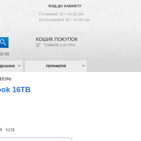
ВХІД ДО КАБІНЕТУ
Готівковий 1$ = 44.95 грн
Безготівковий 1$ = 44.95 грн
КОШИК ПОКУПОК
ТОВАРІВ: 0 (0 ГРН)
15-00
АДНАННЯ
ПЕРИФЕРІЯ
-EESN)
ook 16TB
рн
522$