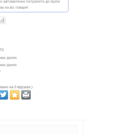
 то автоматично потрапите до групи
ку на всі товари!
 Тб
має даних
має даних
"
вано на 0 відгуках.)