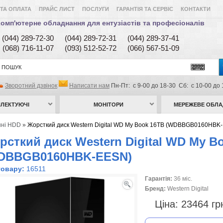
ТА ОПЛАТА
ПРАЙС ЛИСТ
ПОСЛУГИ
ГАРАНТІЯ ТА СЕРВІС
КОНТАКТИ
омп'ютерне обладнання для ентузіастів та професіоналів
(044) 289-72-30
(044) 289-72-31
(044) 289-37-41
(068) 716-11-07
(093) 512-52-72
(066) 567-51-09
Зворотний дзвінок
Написати нам
Пн-Пт: с 9-00 до 18-30 Сб: с 10-00 до 
ЛЕКТУЮЧІ
МОНІТОРИ
МЕРЕЖЕВЕ ОБЛ
шні HDD
»
Жорсткий диск Western Digital WD My Book 16TB (WDBBGB0160HBK
рсткий диск Western Digital WD My B
DBBGB0160HBK-EESN)
товару:
16511
Гарантія:
36 міс.
Бренд:
Western Digital
Ціна:
23464 г