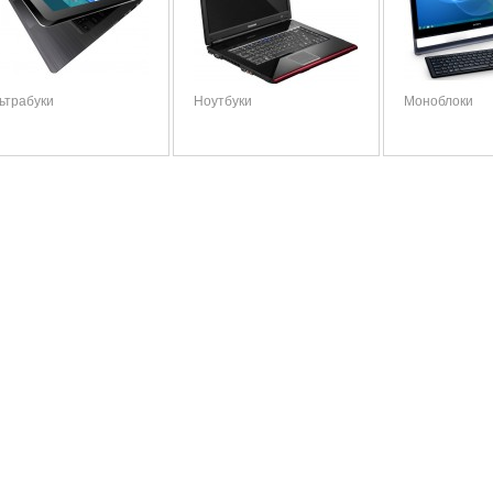
ьтрабуки
Ноутбуки
Моноблоки