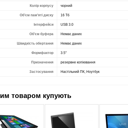
Колір корпусу
чорний
Об’єм пам’яті диску
16 Тб
Інтерфейси
USB 3.0
Об’єм буфера
Немає даних
Швидкість обертання
Немає даних
Формфактор
3.5"
Призначення
резервне копіювання
Застосування
Настільний ПК, Ноутбук
цим товаром купують