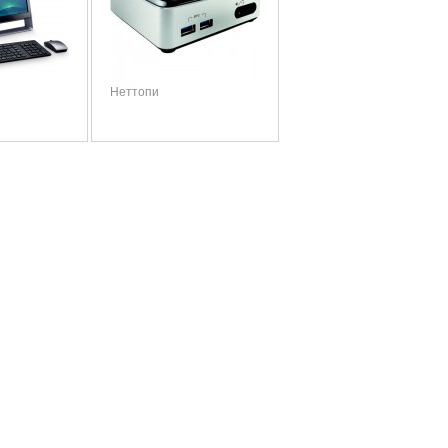
Неттопи