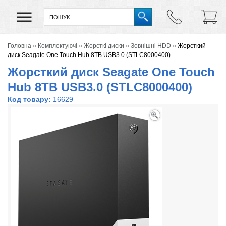
Головна
»
Комплектуючі
»
Жорсткі диски
»
Зовнішні HDD
»
Жорсткий
диск Seagate One Touch Hub 8TB USB3.0 (STLC8000400)
Жорсткий диск Seagate One Touch
Hub 8TB USB3.0 (STLC8000400)
Код товару:
16629