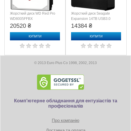
Жорсткий диск WD Red Pro
Жорсткий диск Seagate
WD8005FFBX
Expansion 14TB USB3.0
(STKP14000400)
20520 ₴
14384 ₴
КУПИТИ
КУПИТИ
© 2013 Euro Plus Co 1998, 2002, 2013
Комп'ютерне обладнання для ентузіастів та
професіоналів
Про компанію
Доставка та оплата