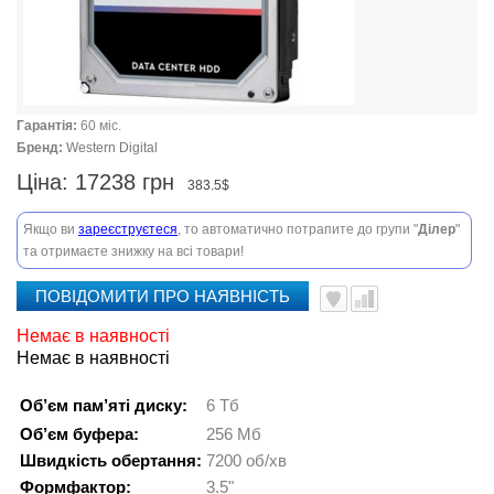
Гарантія:
60 міс.
Бренд:
Western Digital
Ціна:
17238 грн
383.5$
Якщо ви
зареєструєтеся
, то автоматично потрапите до групи "
Ділер
"
та отримаєте знижку на всі товари!
ПОВІДОМИТИ ПРО НАЯВНІСТЬ
Немає в наявності
Немає в наявності
Об’єм пам’яті диску:
6 Тб
Об’єм буфера:
256 Мб
Швидкість обертання:
7200 об/хв
Формфактор:
3.5"