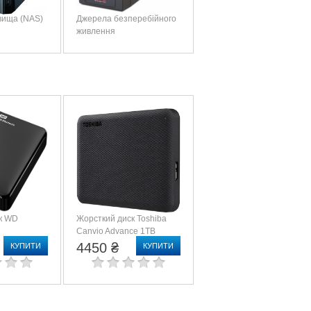
вища (NAS)
Джерела безперебійного
живлення
к WD
Жорсткий диск Toshiba
Canvio Advance 1TB
0BBK)
(HDTCA10EK3AA)
4450 ₴
КУПИТИ
КУПИТИ