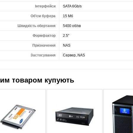
Інтерфейси
SATA 6Gb/s
Об’єм буфера
15 Мб
Швидкість обертання
5400 об/хв
Формфактор
2.5"
Призначення
NAS
Застосування
Сервер, NAS
цим товаром купують