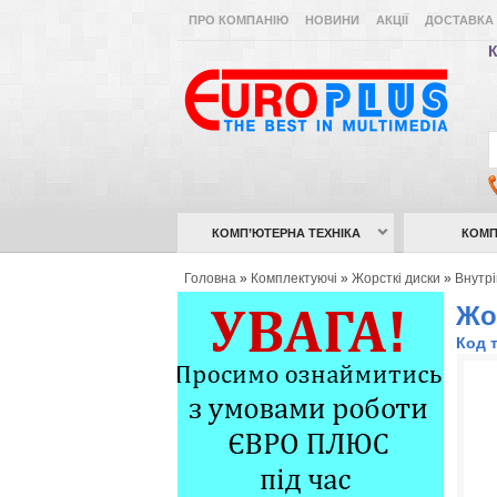
ПРО КОМПАНІЮ
НОВИНИ
АКЦІЇ
ДОСТАВКА 
К
КОМП’ЮТЕРНА ТЕХНІКА
КОМП
Головна
»
Комплектуючі
»
Жорсткі диски
»
Внутр
Жо
Код 