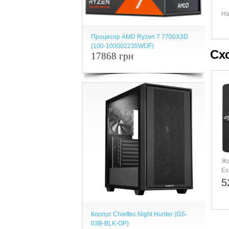
На
Процесор AMD Ryzen 7 7700X3D
(100-100002235WOF)
Сх
17868 грн
Жо
Ex
(S
5
Корпус Chieftec Night Hunter (GS-
03B-BLK-OP)