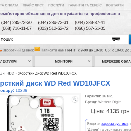
ТА ОПЛАТА
ПРАЙС ЛИСТ
ПОСЛУГИ
ГАРАНТІЯ ТА СЕРВІС
КОНТАКТИ
омп'ютерне обладнання для ентузіастів та професіоналів
(044) 289-72-30
(044) 289-72-31
(044) 289-37-41
(068) 716-11-07
(093) 512-52-72
(066) 567-51-09
Зворотний дзвінок
Написати нам
Пн-Пт: с 9-00 до 18-30 Сб: с 10-00 до 
ЛЕКТУЮЧІ
МОНІТОРИ
МЕРЕЖЕВЕ ОБЛ
ішні HDD
»
Жорсткий диск WD Red WD10JFCX
рсткий диск WD Red WD10JFCX
товару:
10286
Гарантія:
36 міс.
Бренд:
Western Digital
Ціна:
4135 гр
Якщо ви
зареєструєтеся
,
"
Ділер
" та отримаєте зниж