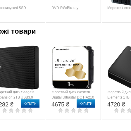
копичувачі SSD
DVD-RW/Blu-ray
Мережеві схо
ожі товари
рсткий диск Seagate
Жорсткий диск Western
Жорсткий дис
pansion 2TB USB3.0
Digital Ultrastar DC HA210
Elements 1TB
TKM2000400)
(HUS722T1TALA604/1W10001)
(WDBUZG001
282 ₴
4675 ₴
4720 ₴
КУПИТИ
КУПИТИ