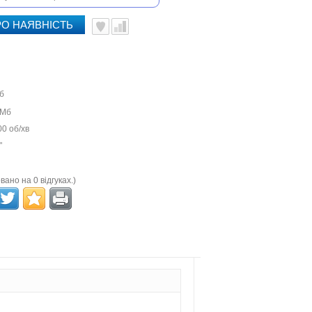
О НАЯВНІСТЬ
б
 Мб
0 об/хв
"
вано на 0 відгуках.)