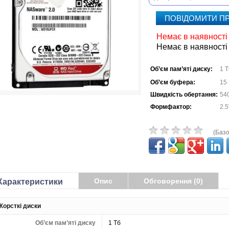
ПОВІДОМИТИ ПР
Немає в наявності
Немає в наявності
Об’єм пам’яті диску:
1 Т
Об’єм буфера:
15
Швидкість обертання:
540
Формфактор:
2.5
(Базо
Опис
Обговорення (0)
Характеристики
Жорсткі диски
Об’єм пам’яті диску
1 Тб