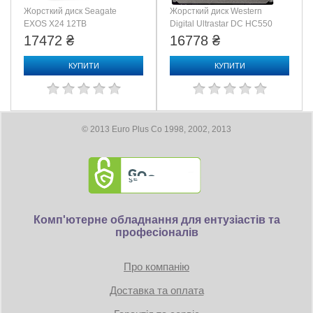
Жорсткий диск Seagate
Жорсткий диск Western
EXOS X24 12TB
Digital Ultrastar DC HC550
(ST12000NM002H)
14 TB
17472 ₴
16778 ₴
(WUH721814ALE6L4/0F38581)
КУПИТИ
КУПИТИ
© 2013 Euro Plus Co 1998, 2002, 2013
Комп'ютерне обладнання для ентузіастів та
професіоналів
Про компанію
Доставка та оплата