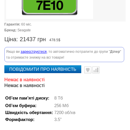
Гарантія:
60 міс.
Бренд:
Seagate
Ціна:
21437 грн
478.5$
Якщо ви
зареєструєтеся
, то автоматично потрапите до групи "
Ділер
"
та отримаєте знижку на всі товари!
ПОВІДОМИТИ ПРО НАЯВНІСТЬ
Немає в наявності
Немає в наявності
Об’єм пам’яті диску:
8 Тб
Об’єм буфера:
256 Мб
Швидкість обертання:
7200 об/хв
Формфактор:
3.5"