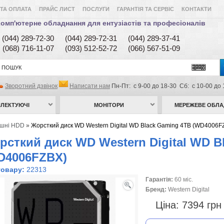
ТА ОПЛАТА
ПРАЙС ЛИСТ
ПОСЛУГИ
ГАРАНТІЯ ТА СЕРВІС
КОНТАКТИ
омп'ютерне обладнання для ентузіастів та професіоналів
(044) 289-72-30
(044) 289-72-31
(044) 289-37-41
(068) 716-11-07
(093) 512-52-72
(066) 567-51-09
Зворотний дзвінок
Написати нам
Пн-Пт: с 9-00 до 18-30 Сб: с 10-00 до 
ЛЕКТУЮЧІ
МОНІТОРИ
МЕРЕЖЕВЕ ОБЛ
ішні HDD
»
Жорсткий диск WD Western Digital WD Black Gaming 4TB (WD4006F
рсткий диск WD Western Digital WD B
D4006FZBX)
товару:
22313
Гарантія:
60 міс.
Бренд:
Western Digital
Ціна:
7394 гр