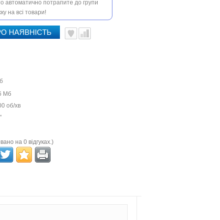
 то автоматично потрапите до групи
ку на всі товари!
О НАЯВНІСТЬ
б
6 Мб
0 об/хв
"
вано на 0 відгуках.)