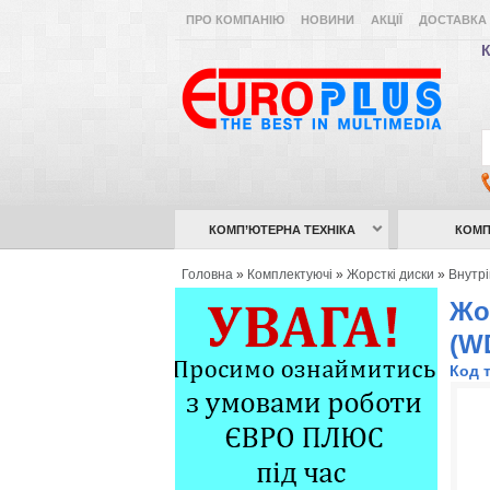
ПРО КОМПАНІЮ
НОВИНИ
АКЦІЇ
ДОСТАВКА 
К
КОМП’ЮТЕРНА ТЕХНІКА
КОМП
Головна
»
Комплектуючі
»
Жорсткі диски
»
Внутр
Жо
(W
Код 