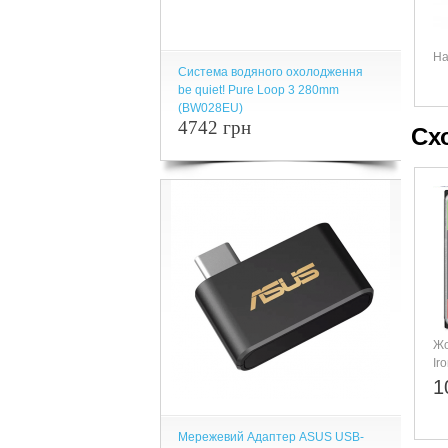
На
Система водяного охолодження
be quiet! Pure Loop 3 280mm
(BW028EU)
4742 грн
Сх
Жо
Ir
ST
1
Мережевий Адаптер ASUS USB-