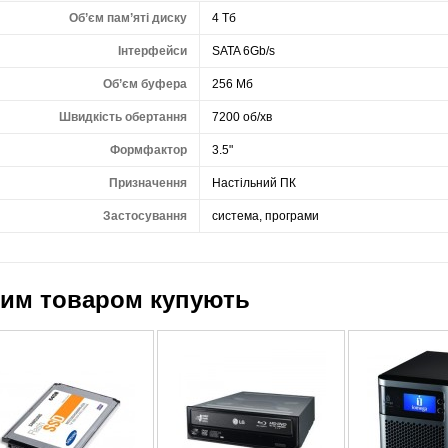
Об’єм пам’яті диску
4 Тб
Інтерфейси
SATA 6Gb/s
Об’єм буфера
256 Мб
Швидкість обертання
7200 об/хв
Формфактор
3.5"
Призначення
Настільний ПК
Застосування
система, програми
цим товаром купують