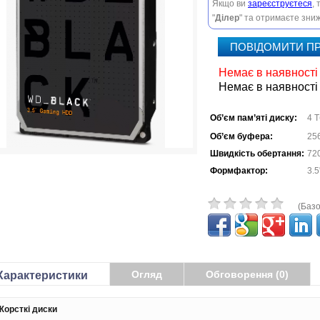
Якщо ви
зареєструєтеся
,
"
Ділер
" та отримаєте зниж
ПОВІДОМИТИ ПР
Немає в наявності
Немає в наявності
Об’єм пам’яті диску:
4 Т
Об’єм буфера:
25
Швидкість обертання:
720
Формфактор:
3.5
(Базо
Огляд
Обговорення (0)
Характеристики
Жорсткі диски