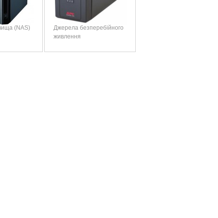
вища (NAS)
Джерела безперебійного
живлення