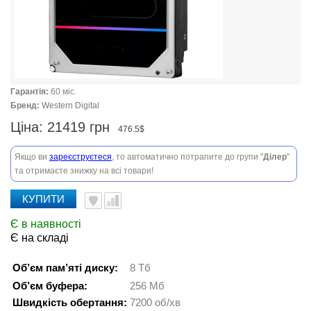
Гарантія:
60 міс.
Бренд:
Western Digital
Ціна:
21419 грн
476.5$
Якщо ви
зареєструєтеся
, то автоматично потрапите до групи "
Ділер
"
та отримаєте знижку на всі товари!
КУПИТИ
Є в наявності
Є на складі
Об’єм пам’яті диску:
8 Тб
Об’єм буфера:
256 Мб
Швидкість обертання:
7200 об/хв