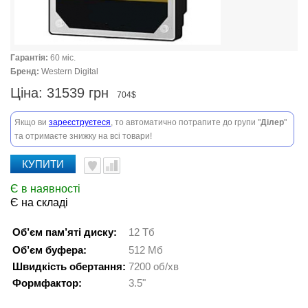
Гарантія:
60 міс.
Бренд:
Western Digital
Ціна:
31539 грн
704$
Якщо ви
зареєструєтеся
, то автоматично потрапите до групи "
Ділер
"
та отримаєте знижку на всі товари!
КУПИТИ
Є в наявності
Є на складі
Об’єм пам’яті диску:
12 Тб
Об’єм буфера:
512 Мб
Швидкість обертання:
7200 об/хв
Формфактор:
3.5"