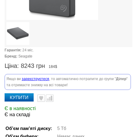
Гарантія:
24 міс.
Бренд:
Seagate
Ціна:
8243 грн
184$
Якщо ви
зареєструєтеся
, то автоматично потрапите до групи "
Ділер
"
та отримаєте знижку на всі товари!
КУПИТИ
Є в наявності
Є на складі
Об’єм пам’яті диску:
5 Тб
Об’єм буфера:
Немає даних