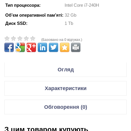
Тип процессора:
Intel Core i7-240H
Об’єм оперативної пам’яті:
32 Gb
Диск SSD:
1 Tb
(Базовано на 0 відгуках.)
Огляд
Технические характеристики
Характеристики
Модель:
P400 AiO
P470VAK-BPE5750
Код модели:
(90PT03W5-M04XC0)
ЗАГАЛЬНІ ХАРАКТЕРИСТИКИ
Обговорення (0)
Чипсет:
SoC (система на кристалле)
Процессор:
Тип
Моноблок
Intel Core i7-240H
Микроархитектура:
Raptor Lake Refrash (Gen14)
Відгуки для даного товару відсутні
Колір
чорний
Количество ядер
З цим товаром купують
10 (6+4)