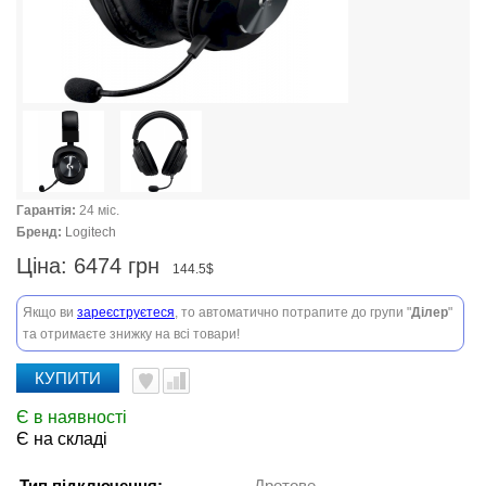
Гарантія:
24 міс.
Бренд:
Logitech
Ціна:
6474 грн
144.5$
Якщо ви
зареєструєтеся
, то автоматично потрапите до групи "
Ділер
"
та отримаєте знижку на всі товари!
КУПИТИ
Є в наявності
Є на складі
Тип підключення:
Дротове