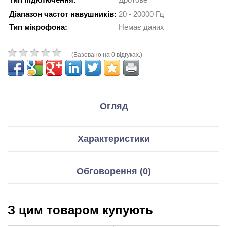
Діапазон частот навушників:
20 - 20000 Гц
Тип мікрофона:
Немає даних
(Базовано на 0 відгуках.)
Огляд
Модель:
G Pro Headset
Характеристики
Подключение:
проводное
Предпочтительное
для геймеров
назначение:
Гарнітури
Обговорення (0)
Конструкция:
мониторные
Тип
Дротове
Крепление:
оголовье
підключення
Відгуки для даного товару відсутні
Импеданс:
35 Ом
З цим товаром купують
Чувствительность
Інтерфейси
USB,1 x mini-jack (конектор 3.5 мм)
92 дБ
НАПИСАТИ ВІДГУК/ЗАДАТИ ПИТАННЯ.
наушников:
Призначення
універсальна