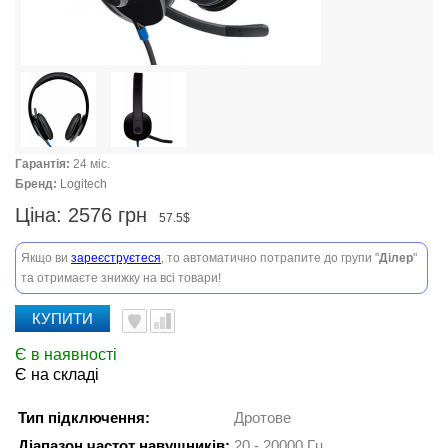
Гарантія:
24 міс.
Бренд:
Logitech
Ціна:
2576 грн
57.5$
Якщо ви
зареєструєтеся
, то автоматично потрапите до групи "
Ділер
"
та отримаєте знижку на всі товари!
КУПИТИ
Є в наявності
Є на складі
Тип підключення:
Дротове
Діапазон частот навушників:
20 - 20000 Гц