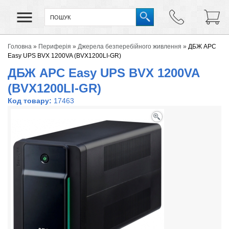
Головна
»
Периферія
»
Джерела безперебійного живлення
»
ДБЖ APC
Easy UPS BVX 1200VA (BVX1200LI-GR)
ДБЖ APC Easy UPS BVX 1200VA
(BVX1200LI-GR)
Код товару:
17463