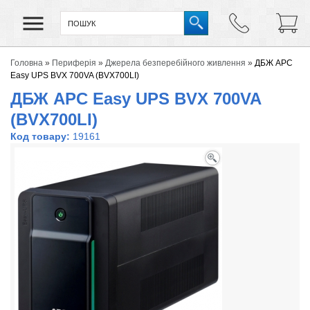
Головна
»
Периферія
»
Джерела безперебійного живлення
»
ДБЖ APC
Easy UPS BVX 700VA (BVX700LI)
ДБЖ APC Easy UPS BVX 700VA
(BVX700LI)
Код товару:
19161