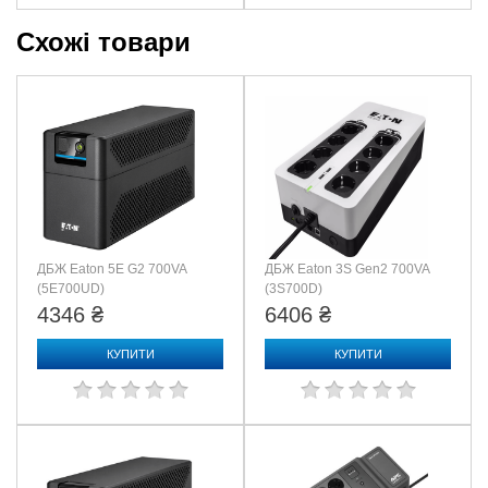
108
Схожі товари
Коммуникационные средства и средства
администрирования
Панель управления
Светодиодный дисплей с индикаторами on line (работы от
сети) : on battery (работы от батарей)
Звуковой сигнал
Сигнал перехода в режим работы от аккумуляторов :
особый сигнал исчерпания заряда батарей : непрерывный
сигнал перегрузки
ДБЖ Eaton 5E G2 700VA
ДБЖ Eaton 3S Gen2 700VA
Защита от всплесков напряжения и фильтрация шумов
(5E700UD)
(3S700D)
4346 ₴
6406 ₴
Рейтинг энергии всплеска
273джоулей
КУПИТИ
КУПИТИ
Физические параметры
Максимальная высота
190MM, 19.0cm
Максимальная ширина
140MM, 14.0cm