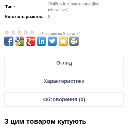
Лінійно-інтерактивний (line-
Тип :
interactive)
Кількість розеток:
8
(Базовано на 0 відгуках.)
Огляд
"Основные характеристики"
Характеристики
Производитель
APC
Серия
Smart-UPS
Модель
SMC1500I
ДБЖ
Обговорення (0)
Тип оборудования
ИБП
Вихідна
900 Вт / 1500 ВА
Цвета,
потужність
Відгуки для даного товару відсутні
использованные в
Черный
оформлении
З цим товаром купують
Тип
Лінійно-інтерактивний (line-
НАПИСАТИ ВІДГУК/ЗАДАТИ ПИТАННЯ.
Линейно-интерактивный (line-interactive);
interactive)