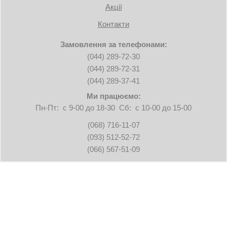
"Комплект поставки и опции"
Акції
Комплект
CD-диск, кабель RS232, кабель USB.
Контакти
поставки
ПО в комплекте
PowerChute Business Edition
Замовлення за телефонами:
"Экран"
(044) 289-72-30
ЖК-дисплей
Есть
(044) 289-72-31
"Интерфейс, разъемы и выходы"
Интерфейс
RS-232, USB
(044) 289-37-41
"Питание"
Ми працюємо:
Номинальное
Пн-Пт: с 9-00 до 18-30 Сб: с 10-00 до 15-00
входное
230В
напряжение
(068) 716-11-07
Кол-во выходных
8 компьютерных (IEC320-C13)
(093) 512-52-72
розеток
(066) 567-51-09
Расположение
На задней панели
розеток
Постоянно действующий
многополюсный шумовой фильтр;
Фильтрация
амплитуда остаточного напряжения
радиочастотных и
0.3% по нормативам IEEE;
электромагнитных
ограничение всплеска напряжения без
помех
временной задержки;