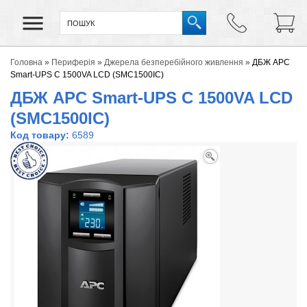
Головна
»
Периферія
»
Джерела безперебійного живлення
»
ДБЖ APC
Smart-UPS C 1500VA LCD (SMC1500IC)
ДБЖ APC Smart-UPS C 1500VA LCD
(SMC1500IC)
Код товару:
6589