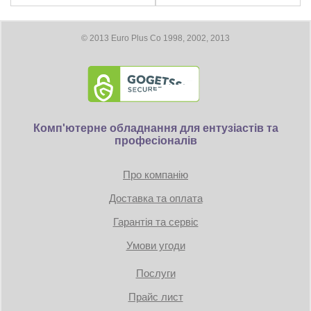
батарей при
36 мин.
нагрузке 200 Вт
Время работы от
© 2013 Euro Plus Co 1998, 2002, 2013
батарей при
23 мин.
нагрузке 300 Вт
Время работы от
батарей при
16 мин.
нагрузке 400 Вт
Время работы от
Комп'ютерне обладнання для ентузіастів та
батарей при
12 мин.
професіоналів
нагрузке 500 Вт
Время работы от
батарей при
9 мин.
Про компанію
нагрузке 600 Вт
Время работы от
Доставка та оплата
батарей при
7 мин.
нагрузке 700 Вт
Гарантія та сервіс
Время работы от
Умови угоди
батарей при
6 мин.
нагрузке 800 Вт
Послуги
Время работы от
батарей при
5 мин.
Прайс лист
нагрузке 900 Вт