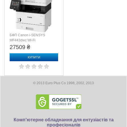
БФП Canon i-SENSYS
MF443dwс Wi-Fi
(3514C008)
27509 ₴
КУПИТИ
© 2013 Euro Plus Co 1998, 2002, 2013
Комп'ютерне обладнання для ентузіастів та
професіоналів