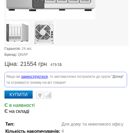
Гарантія:
24 міс.
Бренд:
QNAP
Ціна:
21554 грн
479.5$
Якщо ви
зареєструєтеся
, то автоматично потрапите до групи "
Ділер
"
та отримаєте знижку на всі товари!
КУПИТИ
Є в наявності
Є на складі
Тип:
Для дому та невеликого офісу
Кількість накопичувачів:
4