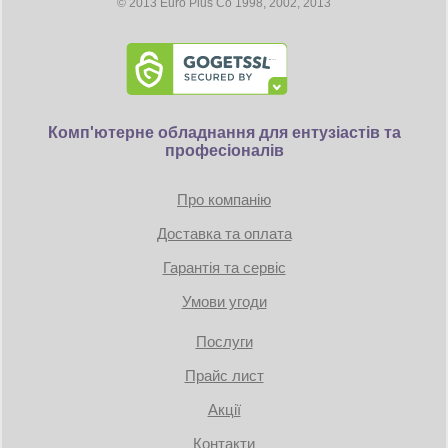
© 2013 Euro Plus Co 1998, 2002, 2013
HTTP
HTTPS
NFS
Сетевые протоколы и службы:
SFTP
SNMP
SSH
TFTP
Telnet
Комп'ютерне обладнання для ентузіастів та
iSCSI
професіоналів
2 × USB 3.2 Gen. 1, 1 ×
Порты расширения:
USB 2.0
Про компанію
Возможность монтажа в стойку:
нет
Охлаждение:
Доставка та оплата
1 вентилятор 120 мм
Питание:
внешний БП 90 Вт
Гарантія та сервіс
Энергопотребление в рабочем
27 Вт
режиме, до:
Умови угоди
Уровень шума:
21.3 дБ
Размеры:
161 × 160 × 219 мм
Послуги
Вес:
3 кг
Прайс лист
Цвет:
белый
Акції
Контакти