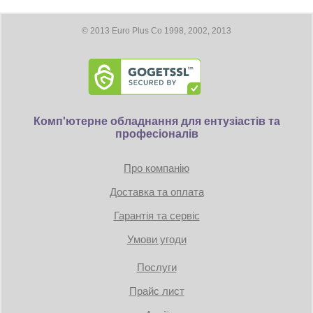
Частота работы
2.4 ГГц, 5 ГГц
Wi-Fi
© 2013 Euro Plus Co 1998, 2002, 2013
Поддержка IPTV
Есть
Количество
2 шт.
антенн
Комп'ютерне обладнання для ентузіастів та
Конструкция
Внешние
професіоналів
антенн
Про компанію
Функции VPN
L2TP Pass-Through
Доставка та оплата
PPTP VPN сервер
Гарантія та сервіс
OpenVPN Server
Умови угоди
Поддержка VPN-
Есть
Послуги
туннелей
Прайс лист
Функции
Безопасность
Wi-
Fi: