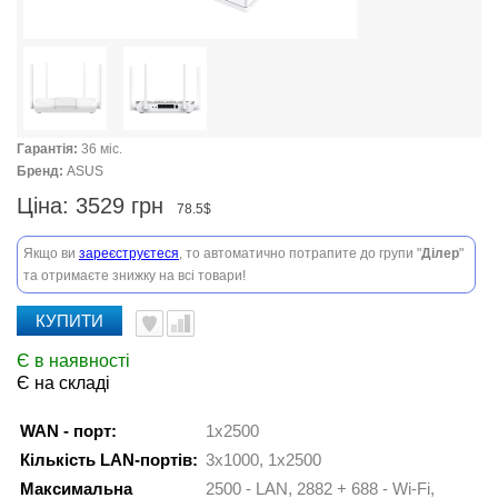
Гарантія:
36 міс.
Бренд:
ASUS
Ціна:
3529 грн
78.5$
Якщо ви
зареєструєтеся
, то автоматично потрапите до групи "
Ділер
"
та отримаєте знижку на всі товари!
КУПИТИ
Є в наявності
Є на складі
WAN - порт:
1x2500
Кількість LAN-портів:
3x1000, 1x2500
Максимальна
2500 - LAN, 2882 + 688 - Wi-Fi,