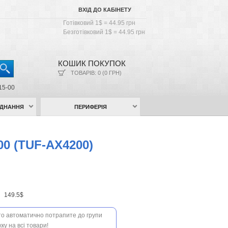
ВХІД ДО КАБІНЕТУ
Готівковий 1$ = 44.95 грн
Безготівковий 1$ = 44.95 грн
КОШИК ПОКУПОК
ТОВАРІВ: 0 (0 ГРН)
15-00
АДНАННЯ
ПЕРИФЕРІЯ
0 (TUF-AX4200)
н
149.5$
 то автоматично потрапите до групи
ку на всі товари!