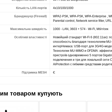
Кількість LAN-портів
4x10/100/1000
Брандмауер (Firewall)
WPA2-PSK, WPA-PSK, WPA-Enterprise , WPA
Parental control, Network service filter, URL fil
Максимальна швидкість
1000 - LAN, 3603 + 574 - Wi-Fi, Мбіт/сек
Особливі властивості
Новейший стандарт Wi-Fi 6 (802.11ax):
способность благодаря технологиям MU
интерНемаєа: USB-порт для 3G/4G-моде
Технологии MU-MIMO и OFDMA: эффекти
пристроїв одновременно 5 портов Gigabit
подключения и три для локальной сети
AiProtection с гибкими средствами родит
Підтримка MESH
Є
цим товаром купують