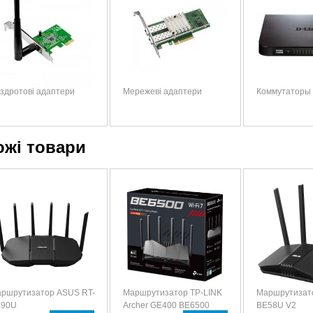
здротові адаптери
Мережеві адаптери
Коммутаторы
ожі товари
ршрутизатор ASUS RT-
Маршрутизатор TP-LINK
Маршрутизат
E90U
Archer GE400 BE6500
BE58U V2