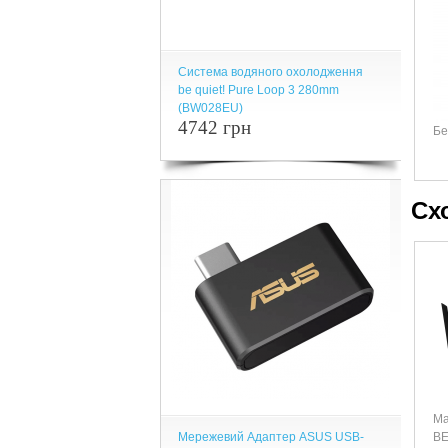
Система водяного охолодження
be quiet! Pure Loop 3 280mm
(BW028EU)
4742 грн
Бе
Сх
Ма
Мережевий Адаптер ASUS USB-
B