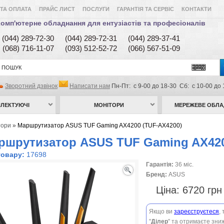
ТА ОПЛАТА
ПРАЙС ЛИСТ
ПОСЛУГИ
ГАРАНТІЯ ТА СЕРВІС
КОНТАКТИ
омп'ютерне обладнання для ентузіастів та професіоналів
(044) 289-72-30
(044) 289-72-31
(044) 289-37-41
(068) 716-11-07
(093) 512-52-72
(066) 567-51-09
Зворотний дзвінок
Написати нам
Пн-Пт: с 9-00 до 18-30 Сб: с 10-00 до 
ЛЕКТУЮЧІ
МОНІТОРИ
МЕРЕЖЕВЕ ОБЛ
тори
»
Маршрутизатор ASUS TUF Gaming AX4200 (TUF-AX4200)
ршрутизатор ASUS TUF Gaming AX420
товару:
17698
Гарантія:
36 міс.
Бренд:
ASUS
Ціна:
6720 гр
Якщо ви
зареєструєтеся
,
"
Ділер
" та отримаєте зниж