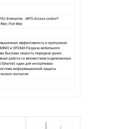
2-Enterprise , WPS.Access control?
ter, Port filter.
 повышенная эффективность и пропускная
-MIMO и OFDMA Раздача мобильного
ма Высокая скорость передачи даних
вная работа со множеством подключенных
 Ethernet: один для интерНемає-
 Система информационной защиты
ельского контроля