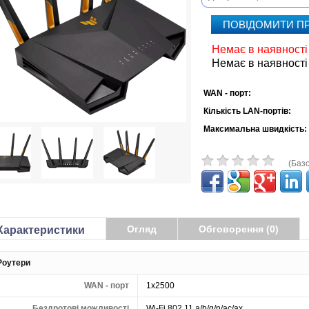
ПОВІДОМИТИ П
Немає в наявності
Немає в наявності
WAN - порт:
Кількість LAN-портів:
Максимальна швидкість:
(Базо
Огляд
Обговорення (0)
Характеристики
Роутери
WAN - порт
1x2500
Бездротові можливості
Wi-Fi 802.11 a/b/g/n/ac/ax