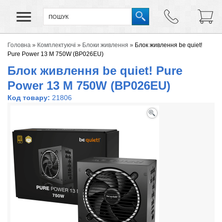
Головна
»
Комплектуючі
»
Блоки живлення
»
Блок живлення be quiet!
Pure Power 13 M 750W (BP026EU)
Блок живлення be quiet! Pure
Power 13 M 750W (BP026EU)
Код товару:
21806