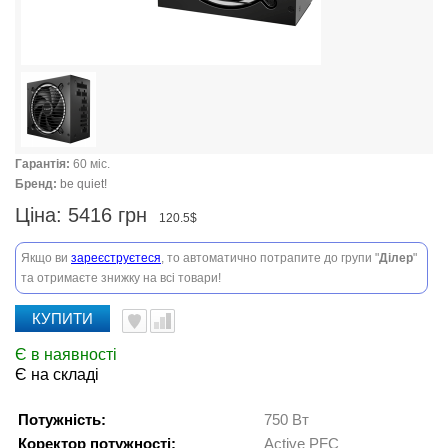
Гарантія:
60 міс.
Бренд:
be quiet!
Ціна:
5416 грн
120.5$
Якщо ви
зареєструєтеся
, то автоматично потрапите до групи "
Ділер
"
та отримаєте знижку на всі товари!
КУПИТИ
Є в наявності
Є на складі
Потужність:
750 Вт
Коректор потужності:
Active PFC