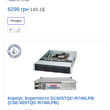
Гарантія:
24 міс
6299 грн
140.1$
ПРОДАН
Корпус Supermicro SC825TQC-R740LPB
(CSE-825TQC-R740LPB)