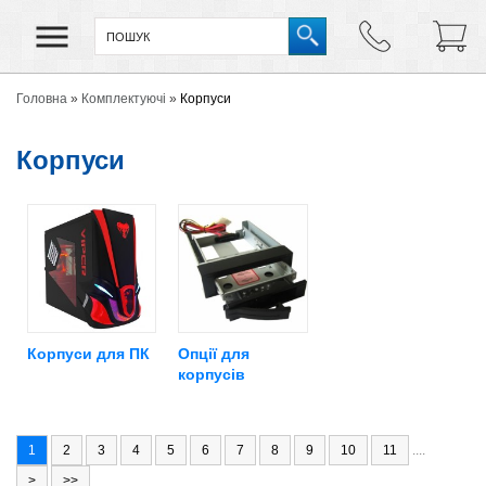
Головна
»
Комплектуючі
»
Корпуси
Корпуси
Корпуси для ПК
Опції для
корпусів
1
2
3
4
5
6
7
8
9
10
11
....
>
>>