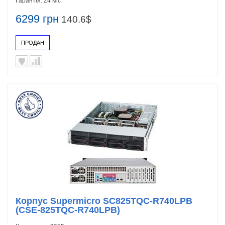
Гарантія:
24 міс
6299 грн
140.6$
ПРОДАН
Корпус Supermicro SC825TQC-R740LPB
(CSE-825TQC-R740LPB)