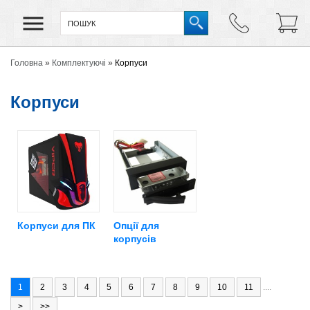
Головна
»
Комплектуючі
»
Корпуси
Корпуси
Корпуси для ПК
Опції для
корпусів
1
2
3
4
5
6
7
8
9
10
11
....
>
>>