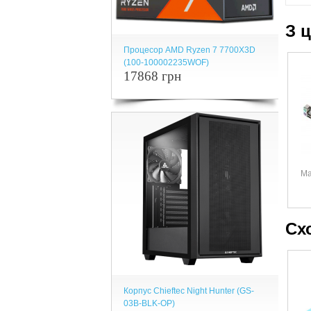
З 
Процесор AMD Ryzen 7 7700X3D
(100-100002235WOF)
17868 грн
Ма
Сх
Корпус Chieftec Night Hunter (GS-
03B-BLK-OP)