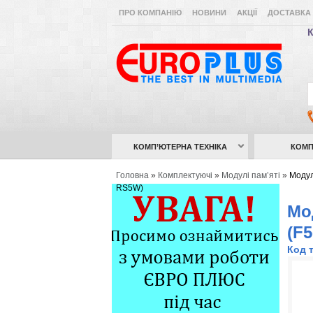
ПРО КОМПАНІЮ
НОВИНИ
АКЦІЇ
ДОСТАВКА 
К
КОМП’ЮТЕРНА ТЕХНІКА
КОМП
Головна
»
Комплектуючі
»
Модулі пам’яті
»
Модул
RS5W)
Мо
(F
Код 