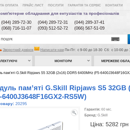
ТА ОПЛАТА
ПРАЙС ЛИСТ
ПОСЛУГИ
ГАРАНТІЯ ТА СЕРВІС
КОНТАКТИ
омп'ютерне обладнання для ентузіастів та професіоналів
(044) 289-72-30
(044) 289-72-31
(044) 289-37-41
(068) 716-11-07
(093) 512-52-72
(066) 567-51-09
Зворотний дзвінок
Написати нам
Пн-Пт: с 9-00 до 18-30 Сб: с 10-00 до 
ЛЕКТУЮЧІ
МОНІТОРИ
МЕРЕЖЕВЕ ОБЛ
ь пам’яті G.Skill Ripjaws S5 32GB (2x16) DDR5 6400MHz (F5-6400J3648F16GX
дуль пам’яті G.Skill Ripjaws S5 32GB
5-6400J3648F16GX2-RS5W)
товару:
20295
Гарантія:
60 міс.
Бренд:
G.Skill
Ціна:
5282 гр