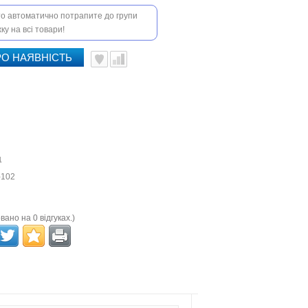
 то автоматично потрапите до групи
ку на всі товари!
О НАЯВНІСТЬ
ц
-102
вано на 0 відгуках.)