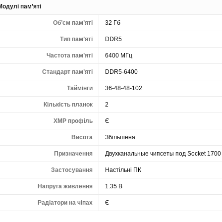
Модулі пам’яті
Об’єм пам’яті
32 Гб
Тип пам’яті
DDR5
Частота пам’яті
6400 МГц
Стандарт пам’яті
DDR5-6400
Таймінги
36-48-48-102
Кількість планок
2
XMP профіль
Є
Висота
Збільшена
Призначення
Двухканальные чипсеты под Socket 1700
Застосування
Настільні ПК
Напруга живлення
1.35 В
Радіатори на чіпах
Є