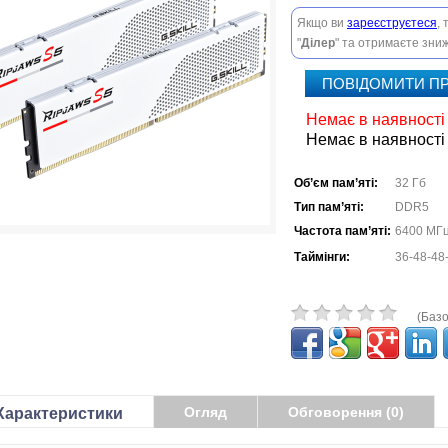
Якщо ви
зареєструєтеся
,
"
Ділер
" та отримаєте зниж
ПОВІДОМИТИ ПР
Немає в наявності
Немає в наявності
Об’єм пам’яті:
32 Гб
Тип пам’яті:
DDR5
Частота пам’яті:
6400 МГ
Таймінги:
36-48-48
(Базо
Огляд
Обговорення (0)
Характеристики