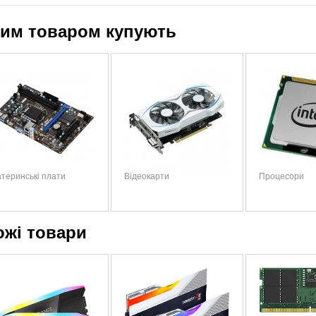
цим товаром купують
теринські плати
Відеокарти
Процесори
ожі товари