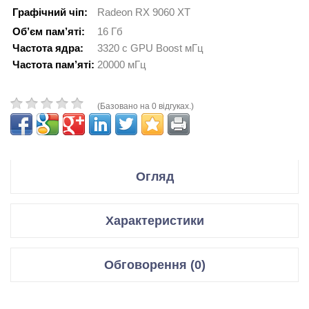
Графічний чіп:
Radeon RX 9060 XT
Об’єм пам’яті:
16 Гб
Частота ядра:
3320 с GPU Boost мГц
Частота пам’яті:
20000 мГц
(Базовано на 0 відгуках.)
Огляд
Производитель XFX
Характеристики
Модель Swift AMD Radeon RX 9060 XT OC Triple Fan Gaming
Edition 16GB
Відеокарти
Обговорення (0)
Код производителя RX-96TS316B7
Графічний чіп
Radeon RX 9060 XT
Відгуки для даного товару відсутні
Спецификация:
Мікроархітектура
Navi 44 XT, 5 нм