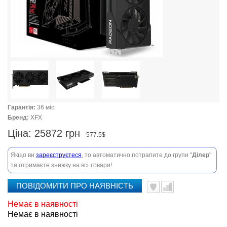
Гарантія:
36 міс.
Бренд:
XFX
Ціна:
25872 грн
577.5$
Якщо ви
зареєструєтеся
, то автоматично потрапите до групи "
Ділер
"
та отримаєте знижку на всі товари!
ПОВІДОМИТИ ПРО НАЯВНІСТЬ
Немає в наявності
Немає в наявності