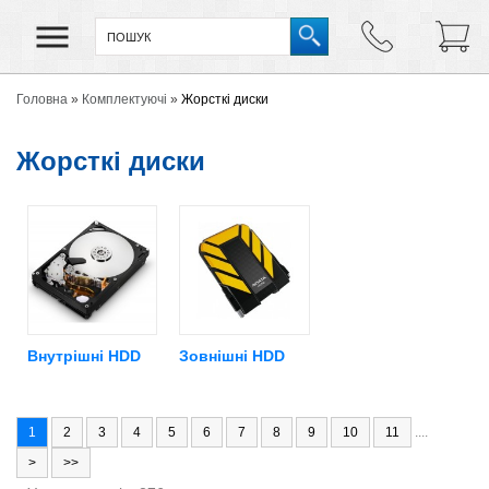
Головна
»
Комплектуючі
»
Жорсткі диски
Жорсткі диски
Внутрішні HDD
Зовнішні HDD
1
2
3
4
5
6
7
8
9
10
11
....
>
>>