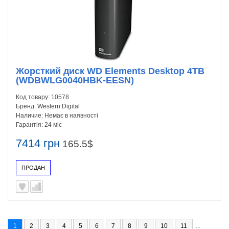
Жорсткий диск WD Elements Desktop 4TB
(WDBWLG0040HBK-EESN)
Код товару:
10578
Бренд:
Western Digital
Наличие:
Немає в наявності
Гарантія:
24 міс
7414 грн
165.5$
ПРОДАН
1
2
3
4
5
6
7
8
9
10
11
....