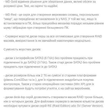
- WD Gold відмінне рішення для зберігання даних, великі обсяги за
розумної ціни. Тихі, не гарячі та надійні.
- WD Red - це серія для створення мережевих сховищ, персональних
"хмар", що передбачає встановлення їх у NAS. У той же час, якщо їх
встановлювати в ПК, більш прецизійна механіка порадує низьким рівнем
шуму і вібрацією при створенні безшумного ПК.
- Серверні жорсткі диски перш за все оптимізовані для створення RAID
масивів, використання їх як звичайний накопичувач недоцільно.
Сумісність жорстких дисків:
- диски з інтерфейсом SATA3 (6 Гб/c) без проблем працюють при
підключенні їх до SATA2 (3 Гб/c). Також старі диски SATA2 без проблем
працюють при підключенні їх до SATA3
- диски розміром більш ніж 2 Тб не сумісні зі старими платформами
(рівень Core2Duo та ін.), для їх підключення знадобиться покупка
контролера. Також у старих операційних системах (Win XP) для їх
форматування будуть потрібні утиліти, є на сайтах виробників.
- диски desk-top серій дозволяють створювати масив RAID трохи більше,
ніж із чотирьох дисків. Для файлових серверів із великою кількістю дисків
необхідно купувати диски серій RE (Raid Edition) або SV (Server Version).