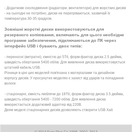
- Додаткове охолодження (радіатори, вентилятори) для жорстких дисків
- на сьогодні не потрібно, диски не перегріваються, зазвичай їх
температура 30-35 градусів.
Зовнішні жорсткі диски використовуються для
резервного копіювання, включають для цього необхідне
програмне забезпечення, підключаються до ПК через
інтерфейс USB і бувають двох типів:
- переносні (витратні), ємністю до 5Тб, форм-фактор диска 2.5 дюйма,
швидкість обертання 5400 об/хв. Для живлення диска використовується
штатний кабель USB.
Різниця в ціні цих моделей пов'язана з матеріалами та дизайном
корпусу дисків. У просунутих моделях є захист від ударів та попадання
вологи.
- стаціонарні, ємність люблячи до 18Тб, форм-фактор диска 3.5 дюйма,
швидкість обертання 5400 - 7200 об/хв. Для живлення диска
використається додатковий адаптер від 220В.
Деякі моделі стаціонарних дисків дозволяють створити USB Хаб