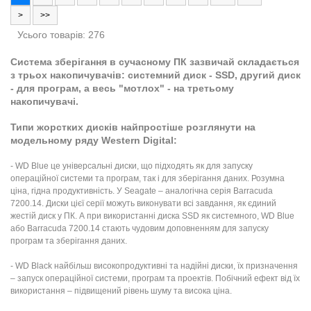
>
>>
Усього товарів: 276
Система зберігання в сучасному ПК зазвичай складається
з трьох накопичувачів: системний диск - SSD, другий диск
- для програм, а весь "мотлох" - на третьому
накопичувачі.
Типи жорстких дисків найпростіше розглянути на
модельному ряду Western Digital:
- WD Blue це універсальні диски, що підходять як для запуску
операційної системи та програм, так і для зберігання даних. Розумна
ціна, гідна продуктивність. У Seagate – аналогічна серія Barracuda
7200.14. Диски цієї серії можуть виконувати всі завдання, як єдиний
жестій диск у ПК. А при використанні диска SSD як системного, WD Blue
або Barracuda 7200.14 стають чудовим доповненням для запуску
програм та зберігання даних.
- WD Black найбільш високопродуктивні та надійні диски, їх призначення
– запуск операційної системи, програм та проектів. Побічний ефект від їх
використання – підвищений рівень шуму та висока ціна.